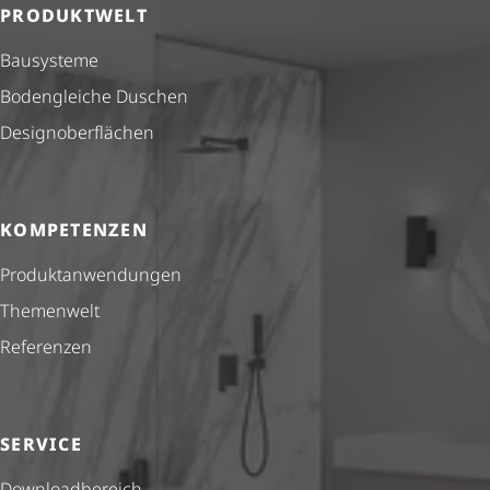
PRODUKTWELT
Bausysteme
Bodengleiche Duschen
Design­ober­flä­chen
KOMPETENZEN
Produkt­anwendungen
Themenwelt
Referenzen
SERVICE
Down­load­be­reich