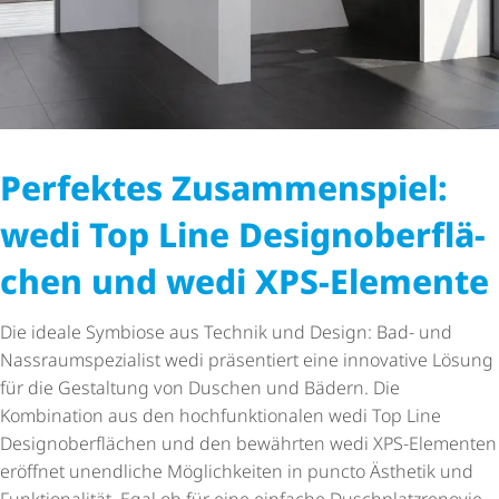
Perfektes Zusammenspiel:
wedi Top Line Design­ober­flä­
chen und wedi XPS-Elemente
Die ideale Symbiose aus Technik und Design: Bad- und
Nass­raum­spe­zi­a­list wedi präsentiert eine innovative Lösung
für die Gestaltung von Duschen und Bädern. Die
Kombination aus den hoch­funk­ti­o­nalen wedi Top Line
Designoberflächen und den bewährten wedi XPS-Elementen
eröffnet unendliche Möglichkeiten in puncto Ästhetik und
Funktionalität. Egal ob für eine einfache Dusch­platz­re­no­vie­