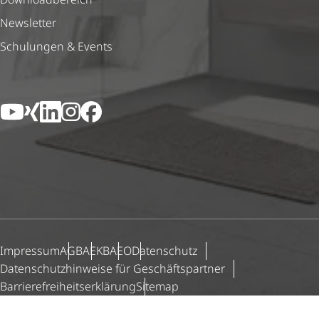
Newsletter
Schulungen & Events
YouTube
Xing
LinkedIn
Instagram
Facebook
Impressum
AGB
AEKB
AEO
Datenschutz
Daten­schutz­hin­weise für Geschäfts­partner
Barri­e­re­frei­heits­er­klä­rung
Sitemap