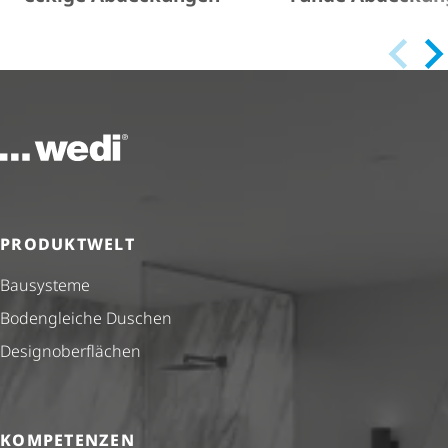
Zur Startseite
PRODUKTWELT
Bausysteme
Bodengleiche Duschen
Design­ober­flä­chen
KOMPETENZEN