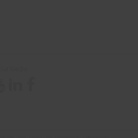
cial Media
ote legali
|
CGC
|
CGAc
|
AEO
|
Tutela dei dati
|
Mappa del sito