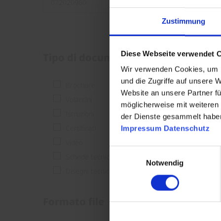
Zustimmung
Diese Webseite verwendet 
Tipo di documento
Wir verwenden Cookies, um I
und die Zugriffe auf unsere 
Brochure
Website an unsere Partner fü
Volantini
möglicherweise mit weiteren
Istruzioni
der Dienste gesammelt habe
Certificati
Impressum
Datenschutz
Video
Einwilligungsauswahl
Schede tecniche
Notwendig
Disegni tecnici
Formato file