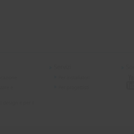
Servizi
So
icazione
Per installatori
zare e
Per progettisti
i design e per il
N