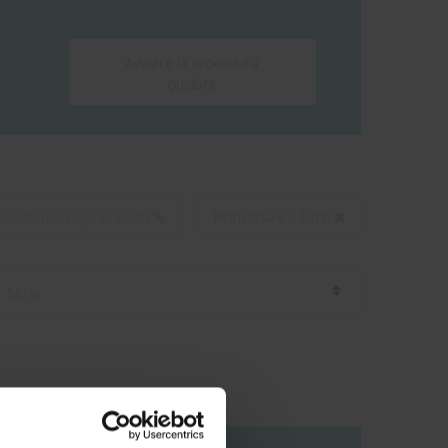
Avviare la procedura
guidata
llegamento negli Appunti
Ripristinare il filtro