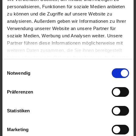
personalisieren, Funktionen für soziale Medien anbieten
zu können und die Zugriffe auf unsere Website zu
analysieren. Außerdem geben wir Informationen zu Ihrer
Verwendung unserer Website an unsere Partner für
soziale Medien, Werbung und Analysen weiter. Unsere
Partner führen diese Informationen möglicherweise mit
weiteren Daten zusammen, die Sie ihnen bereitgestellt
haben oder die sie im Rahmen Ihrer Nutzung der Dienste
gesammelt haben.
Einwilligungsauswahl
Impressum
Datenschutz
Notwendig
Präferenzen
Statistiken
Marketing
Nautilo