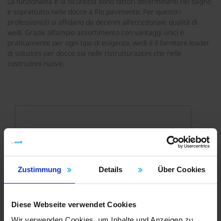
La funzionalità e la sicurezza sono fattori determinanti nel bagno
e soprattutto nelle docce a filo pavimento. Per questo i
professionisti si affidano da decenni all'eccezionale qualità di
wedi. Grazie all'ampio assortimento con vantaggi unici e
praticamente per ogni tipo di esigenza, wedi è il fornitore leader
di soluzioni per docce sia nelle ristrutturazioni che nelle
costruzioni nuove.
Zustimmung
Details
Über Cookies
Diese Webseite verwendet Cookies
Wir verwenden Cookies, um Inhalte und Anzeigen zu