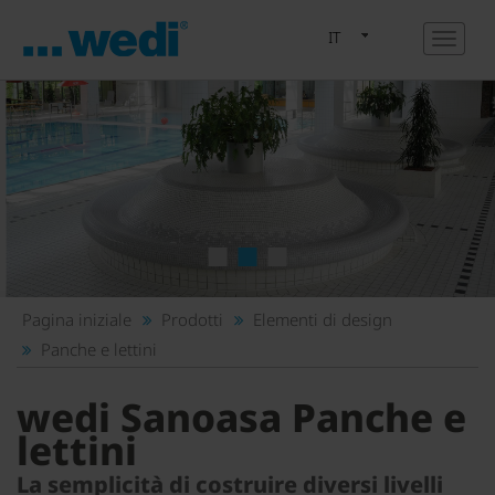
IT
1
2
3
Pagina iniziale
Prodotti
Elementi di design
Panche e lettini
wedi Sanoasa Panche e
lettini
La semplicità di costruire diversi livelli