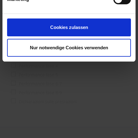
Pianificatore
Processore
Utente finale & costruttori
Cookies zulassen
Fase di prestazione
Nur notwendige Cookies verwenden
Performance fase 1-3
Performance fase 4
Performance fase 5
Performance fase 6-7
Performance fase 8-9
Dichiarazioni sulle prestazioni