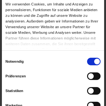
Certificati
Wir verwenden Cookies, um Inhalte und Anzeigen zu
personalisieren, Funktionen für soziale Medien anbieten
Video
zu können und die Zugriffe auf unsere Website zu
Schede tecniche
analysieren. Außerdem geben wir Informationen zu Ihrer
Disegni tecnici
Verwendung unserer Website an unsere Partner für
soziale Medien, Werbung und Analysen weiter. Unsere
Partner führen diese Informationen möglicherweise mit
Formato file
weiteren Daten zusammen, die Sie ihnen bereitgestellt
haben oder die sie im Rahmen Ihrer Nutzung der Dienste
pdf
gesammelt haben.
Einwilligungsauswahl
mp4
Impressum
Datenschutz
Notwendig
dwg
dxf
Präferenzen
Gruppo di destinazione
Statistiken
Concessionario
Marketing