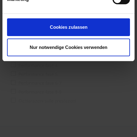
Pianificatore
Processore
Utente finale & costruttori
Cookies zulassen
Fase di prestazione
Nur notwendige Cookies verwenden
Performance fase 1-3
Performance fase 4
Performance fase 5
Performance fase 6-7
Performance fase 8-9
Dichiarazioni sulle prestazioni