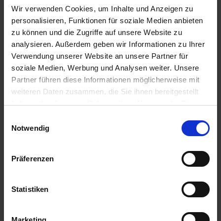
Certificati
Wir verwenden Cookies, um Inhalte und Anzeigen zu
personalisieren, Funktionen für soziale Medien anbieten
Video
zu können und die Zugriffe auf unsere Website zu
Schede tecniche
analysieren. Außerdem geben wir Informationen zu Ihrer
Disegni tecnici
Verwendung unserer Website an unsere Partner für
soziale Medien, Werbung und Analysen weiter. Unsere
Partner führen diese Informationen möglicherweise mit
Formato file
weiteren Daten zusammen, die Sie ihnen bereitgestellt
haben oder die sie im Rahmen Ihrer Nutzung der Dienste
pdf
gesammelt haben.
Einwilligungsauswahl
mp4
Impressum
Datenschutz
Notwendig
dwg
dxf
Präferenzen
Gruppo di destinazione
Statistiken
Concessionario
Marketing