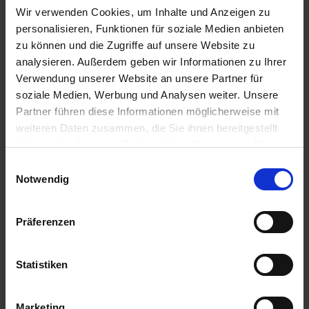
Certificati
Wir verwenden Cookies, um Inhalte und Anzeigen zu
personalisieren, Funktionen für soziale Medien anbieten
Video
zu können und die Zugriffe auf unsere Website zu
Schede tecniche
analysieren. Außerdem geben wir Informationen zu Ihrer
Disegni tecnici
Verwendung unserer Website an unsere Partner für
soziale Medien, Werbung und Analysen weiter. Unsere
Partner führen diese Informationen möglicherweise mit
Formato file
weiteren Daten zusammen, die Sie ihnen bereitgestellt
haben oder die sie im Rahmen Ihrer Nutzung der Dienste
pdf
gesammelt haben.
Einwilligungsauswahl
mp4
Impressum
Datenschutz
Notwendig
dwg
dxf
Präferenzen
Gruppo di destinazione
Statistiken
Concessionario
Marketing