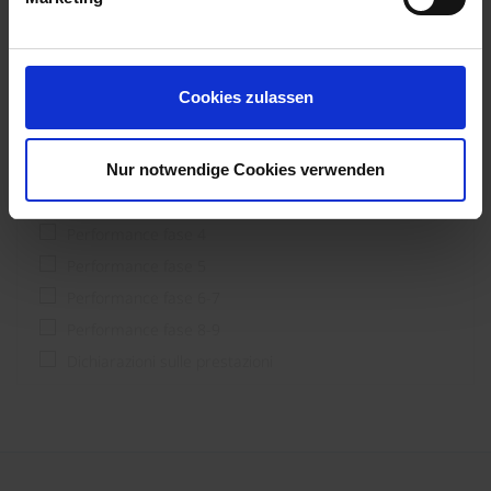
Pianificatore
Processore
Utente finale & costruttori
Cookies zulassen
Fase di prestazione
Nur notwendige Cookies verwenden
Performance fase 1-3
Performance fase 4
Performance fase 5
Performance fase 6-7
Performance fase 8-9
Dichiarazioni sulle prestazioni