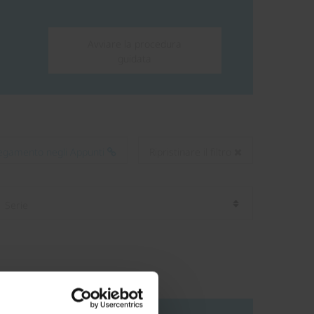
Avviare la procedura
guidata
llegamento negli Appunti
Ripristinare il filtro