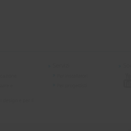
Servizi
So
icazione
Per installatori
zare e
Per progettisti
i design e per il
N