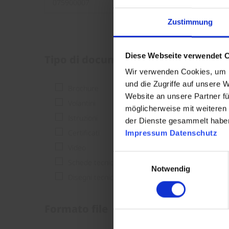
Zustimmung
Diese Webseite verwendet 
Tipo di documento
Wir verwenden Cookies, um I
und die Zugriffe auf unsere 
Brochure
Website an unsere Partner fü
Volantini
möglicherweise mit weiteren
Istruzioni
der Dienste gesammelt habe
Certificati
Impressum
Datenschutz
Video
Einwilligungsauswahl
Schede tecniche
Notwendig
Disegni tecnici
Formato file