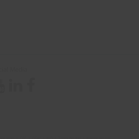
cial Media
ote legali
|
CGC
|
CGAc
|
AEO
|
Tutela dei dati
|
Mappa del sito