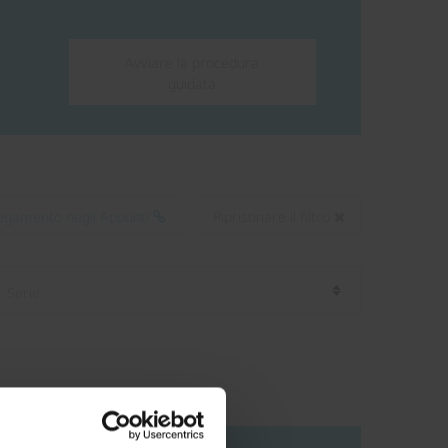
Avviare la procedura
guidata
llegamento negli Appunti
Ripristinare il filtro