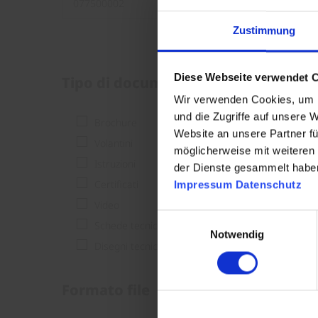
Zustimmung
Diese Webseite verwendet 
Tipo di documento
Wir verwenden Cookies, um I
und die Zugriffe auf unsere 
Brochure
Website an unsere Partner fü
Volantini
möglicherweise mit weiteren
Istruzioni
der Dienste gesammelt habe
Certificati
Impressum
Datenschutz
Video
Einwilligungsauswahl
Schede tecniche
Notwendig
Disegni tecnici
Formato file