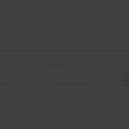
Servizi
So
icazione
Per installatori
zare e
Per progettisti
i design e per il
N