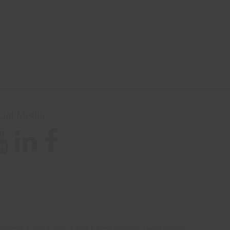
cial Media
ote legali
|
CGC
|
CGAc
|
AEO
|
Tutela dei dati
|
Mappa del sito