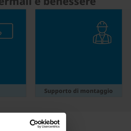
 termali e benessere
Supporto di montaggio