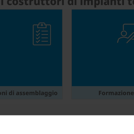
r i costruttori di impianti
oni di assemblaggio
Formazione