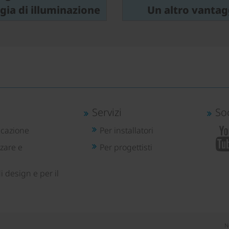
gia di illuminazione
Un altro vantag
Servizi
So
icazione
Per installatori
zare e
Per progettisti
i design e per il
N