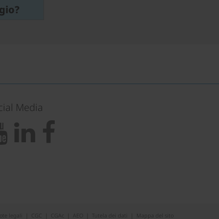
gio?
cial Media
ote legali
|
CGC
|
CGAc
|
AEO
|
Tutela dei dati
|
Mappa del sito