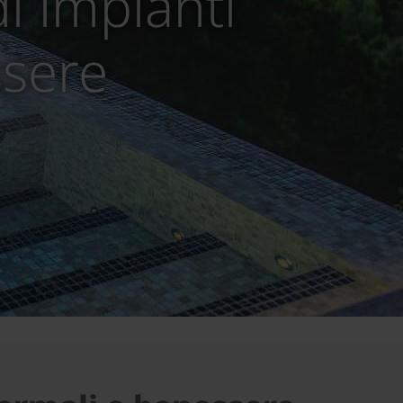
di impianti
ssere