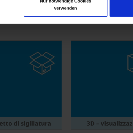
Nur notwendige Cookies
verwenden
tto di sigillatura
3D – visualizzaz