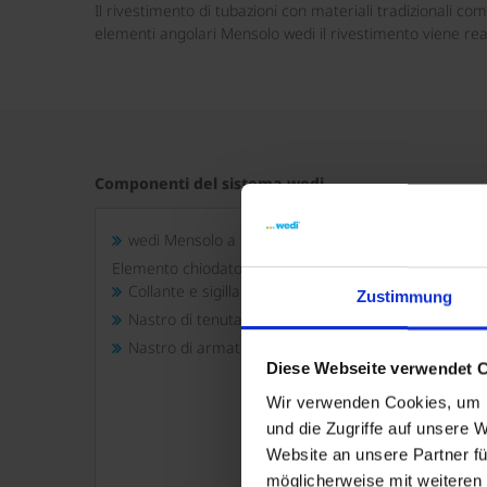
Il rivestimento di tubazioni con materiali tradizionali c
elementi angolari Mensolo wedi il rivestimento viene real
Componenti del sistema wedi
wedi Mensolo a L/U
Elemento chiodato parete wedi Tools
Collante e sigillante wedi 610
Zustimmung
Nastro di tenuta wedi Tools
Nastro di armatura wedi Tools
Diese Webseite verwendet 
Wir verwenden Cookies, um I
und die Zugriffe auf unsere 
Website an unsere Partner fü
möglicherweise mit weiteren