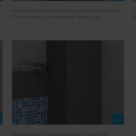
Avvitare alla parete l'elemento angolare wedi Mensolo a
A
L con i connettori a innesto wedi Tools e le viti.
a
4
Successivamente vengono eseguite la posa delle