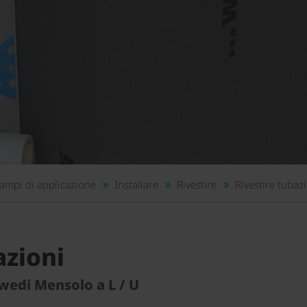
ampi di applicazione
Installare
Rivestire
Rivestire tubaz
azioni
 wedi Mensolo a L / U