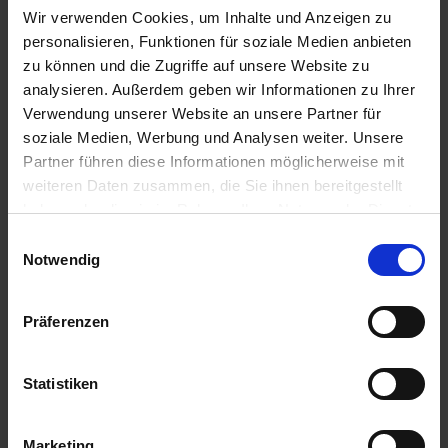
Certificati
Wir verwenden Cookies, um Inhalte und Anzeigen zu
personalisieren, Funktionen für soziale Medien anbieten
Video
zu können und die Zugriffe auf unsere Website zu
Schede tecniche
analysieren. Außerdem geben wir Informationen zu Ihrer
Disegni tecnici
Verwendung unserer Website an unsere Partner für
soziale Medien, Werbung und Analysen weiter. Unsere
Partner führen diese Informationen möglicherweise mit
Formato file
weiteren Daten zusammen, die Sie ihnen bereitgestellt
haben oder die sie im Rahmen Ihrer Nutzung der Dienste
pdf
gesammelt haben.
Einwilligungsauswahl
mp4
Impressum
Datenschutz
Notwendig
dwg
dxf
Präferenzen
Gruppo di destinazione
Statistiken
Concessionario
Marketing