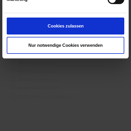
Pianificatore
Processore
Utente finale & costruttori
Cookies zulassen
Fase di prestazione
Nur notwendige Cookies verwenden
Performance fase 1-3
Performance fase 4
Performance fase 5
Performance fase 6-7
Performance fase 8-9
Dichiarazioni sulle prestazioni