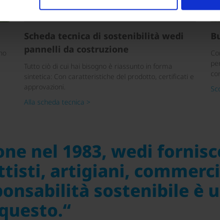
Scheda tecnica di sostenibilità wedi
B
pannelli da costruzione
ono
Co
pe
Tutto ciò di cui hai bisogno è riassunto in forma
con
sintetica: Con caratteristiche del prodotto, certificati e
approvazioni.
Sco
Alla scheda tecnica >
one nel 1983, wedi fornisc
tisti, artigiani, commerci
onsabilità sostenibile è 
questo.“