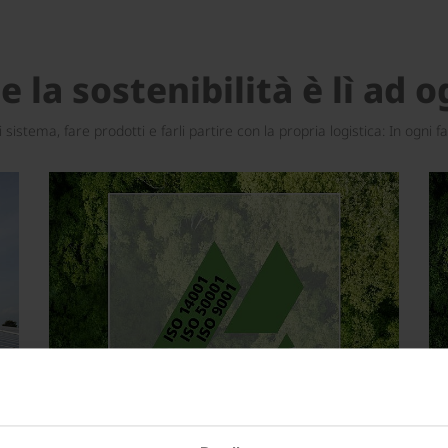
la sostenibilità è lì ad og
i sistema, fare prodotti e farli partire con la propria logistica: In og