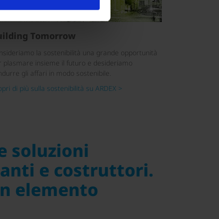
uilding Tomorrow
nsideriamo la sostenibilità una grande opportunità
r plasmare insieme il futuro e desideriamo
durre gli affari in modo sostenibile.
pri di più sulla sostenibilità su ARDEX >
e soluzioni
anti e costruttori.
un elemento