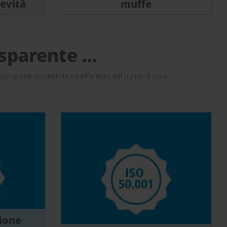
gevità
muffe
sparente ...
struzione sostenibile ed efficiente dal punto di vista
tione