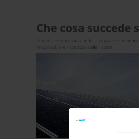
Che cosa succede se 
Progettare processi aziendali, sviluppare soluzioni d
responsabile e rispettoso delle risorse.