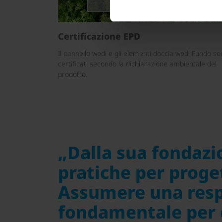
Certificazione EPD
Il pannello wedi e gli elementi doccia wedi Fundo s
certificati secondo la dichiarazione ambientale del
prodotto.
„Dalla sua fondazi
pratiche per proget
Assumere una resp
fondamentale per 