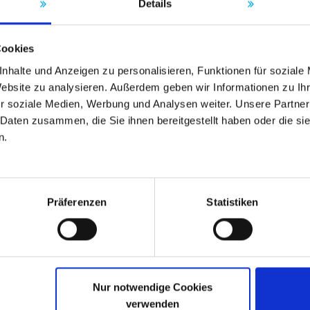
Details
 a
Certificazione ISO 14001 "sistemi di
E
Gestione ambientale".
we
Cookies
val
Monitoriamo costantemente la conformità alle
Ven
nhalte und Anzeigen zu personalisieren, Funktionen für soziale
specifiche internamente e le facciamo controllare
l'e
Website zu analysieren. Außerdem geben wir Informationen zu I
esternamente su base annuale.
r soziale Medien, Werbung und Analysen weiter. Unsere Partner
 Daten zusammen, die Sie ihnen bereitgestellt haben oder die s
n.
Präferenzen
Statistiken
Nur notwendige Cookies
verwenden