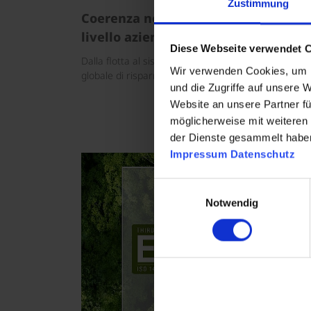
Zustimmung
Coerenza nella gestione dell'energia
livello aziendale:
Diese Webseite verwendet 
Dalla flotta al sistema fotovoltaico e alla strategia
Wir verwenden Cookies, um I
globale di risparmio energetico.
und die Zugriffe auf unsere 
Website an unsere Partner fü
möglicherweise mit weiteren
der Dienste gesammelt habe
Impressum
Datenschutz
Einwilligungsauswahl
Notwendig