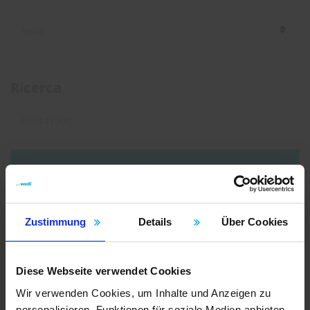
Ricerca
Ricerca
Tipo di documento
Zustimmung
Details
Über Cookies
Brochure
Diese Webseite verwendet Cookies
Volantini
Wir verwenden Cookies, um Inhalte und Anzeigen zu
Istruzioni
personalisieren, Funktionen für soziale Medien anbieten