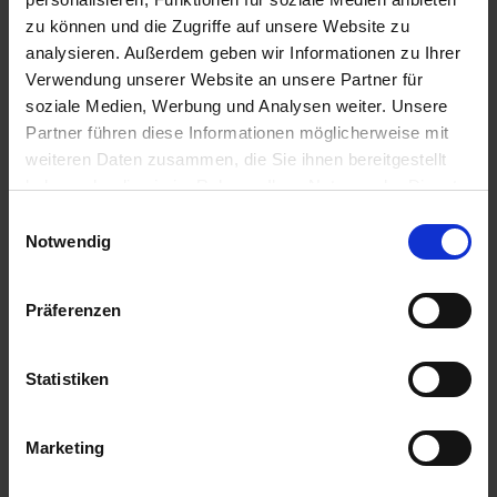
Certificati
zu können und die Zugriffe auf unsere Website zu
Video
analysieren. Außerdem geben wir Informationen zu Ihrer
Verwendung unserer Website an unsere Partner für
Schede tecniche
soziale Medien, Werbung und Analysen weiter. Unsere
Disegni tecnici
Partner führen diese Informationen möglicherweise mit
weiteren Daten zusammen, die Sie ihnen bereitgestellt
Formato file
haben oder die sie im Rahmen Ihrer Nutzung der Dienste
gesammelt haben.
Einwilligungsauswahl
Impressum
Datenschutz
Notwendig
pdf
mp4
Präferenzen
dwg
dxf
Statistiken
Gruppo di destinazione
Marketing
Concessionario