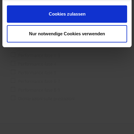
Pianificatore
Processore
Cookies zulassen
Utente finale & costruttori
Nur notwendige Cookies verwenden
Fase di prestazione
Performance fase 1-3
Performance fase 4
Performance fase 5
Performance fase 6-7
Performance fase 8-9
Dichiarazioni sulle prestazioni