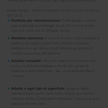
un'alternativa veloce e sicura per ogni costruzione nuova.
Fundo Integro - Sistema completo ad alta portata di scarico
(EN 1253):
Perfetto per ristrutturazioni:
Fundo Integro richiede
una profondità di montaggio di soli 90 mm e al tempo
stesso è conforme al 100%alle norme.
Massima sicurezza:
il sistema di scarico già integrato in
fabbrica nel nucleo azzurro XPS ermetico all'acqua
dell'elemento per doccia Fundo Integro garantisce la
massima sicurezza del sistema
Estetica versatile:
Oltre alla copertura in acciaio inox
inclusa si possono impiegare anche altre griglie di
copertura wedi Fundo Fino – per un'eccezionale libertà
creativa.
Adatto a ogni tipo di superficie:
grazie al telaio
estremamente piatto, wedi Fundo Integro può essere
rivestito anche di piastrelle in ceramica o mosaici in vetro
particolarmente sottili.