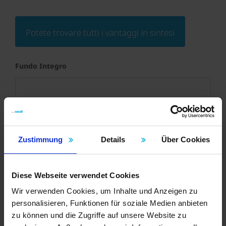
Potete trovare tutti i vantaggi in sintesi
Fundo Integro
Zustimmung
Details
Über Cookies
Diese Webseite verwendet Cookies
Wir verwenden Cookies, um Inhalte und Anzeigen zu
personalisieren, Funktionen für soziale Medien anbieten
zu können und die Zugriffe auf unsere Website zu
1
2
3
4
5
6
7