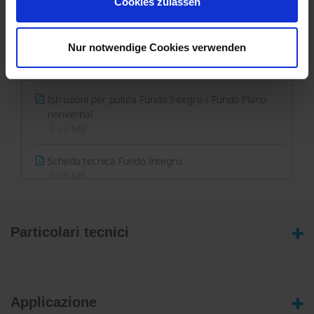
Cookies zulassen
1.24 MB
Istruzioni per l'installazione Fundo Top Primo, Ligno
Nur notwendige Cookies verwenden
Plus, Plano, Integro
1.76 MB
Istruzioni per pulizia Fundo Integro / Fundo Plano
nonverbal
0.37 MB
Scheda tecnica Fundo Integro
0.26 MB
Particolari tecnici
Applicazione