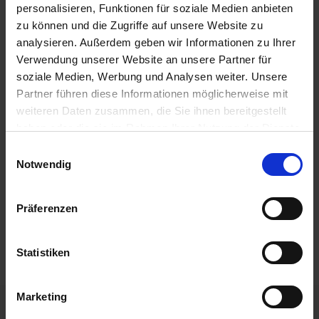
personalisieren, Funktionen für soziale Medien anbieten
zu können und die Zugriffe auf unsere Website zu
In sintesi
analysieren. Außerdem geben wir Informationen zu Ihrer
Verwendung unserer Website an unsere Partner für
Prospetto - Soluzioni speciali per solai in legno
soziale Medien, Werbung und Analysen weiter. Unsere
sospesi
Partner führen diese Informationen möglicherweise mit
1.94 MB
weiteren Daten zusammen, die Sie ihnen bereitgestellt
haben oder die sie im Rahmen Ihrer Nutzung der Dienste
Foglio di interrogazione dati - Fundo elemento
gesammelt haben.
sottostruttura, drenaggio lineare
Einwilligungsauswahl
Impressum
Datenschutz
0.11 MB
Notwendig
Foglio di interrogazione dati - Fundo elemento
Präferenzen
sottostruttura, drenaggio puntuale
0.13 MB
Statistiken
Istruzioni per l'installazione Fundo elemento scarichi
drenaggio-lineare substrato non verbale
0.60 MB
Marketing
Particolari tecnici