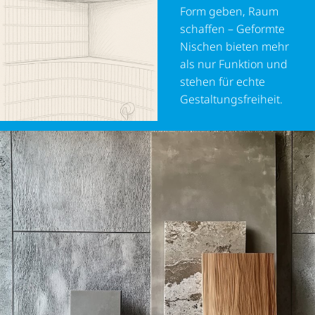
Form geben, Raum
schaffen – Geformte
Nischen bieten mehr
als nur Funktion und
stehen für echte
Gestal­tungs­frei­heit.
Was lange Luxus-Spas vorbehalten war, hält nun
Einzug ins Zuhause: Organische Formen schaffen
eine wohltuende Atmosphäre – auch im privaten
Badezimmer.