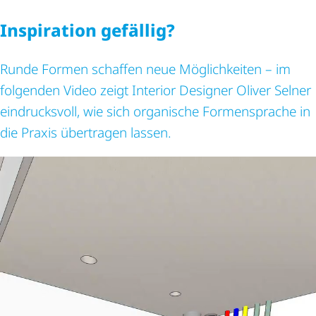
Inspiration gefällig?
Runde Formen schaffen neue Möglichkeiten – im
folgenden Video zeigt Interior Designer Oliver Selner
eindrucksvoll, wie sich organische Formensprache in
die Praxis übertragen lassen.