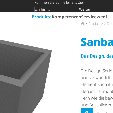
Kommen Sie schneller ans Ziel:
Weiter
Zielgruppe
Produkte
Kompetenzen
Service
wedi
Zur Startseite
Produkte
Des
Sanb
Das Design, das
Die Design-Seri
und verwandelt j
Element Sanbath 
Eleganz, ist mon
Kern wie die bew
und Anschließen 