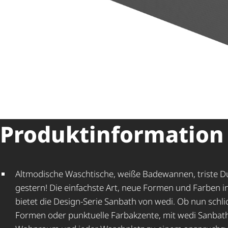
Produkt­in­for­ma­tion
Altmodische Waschtische, weiße Badewannen, triste 
gestern! Die einfachste Art, neue Formen und Farben i
bietet die Design-Serie Sanbath von wedi. Ob nun schlic
Formen oder punktuelle Farbakzente, mit wedi Sanbat