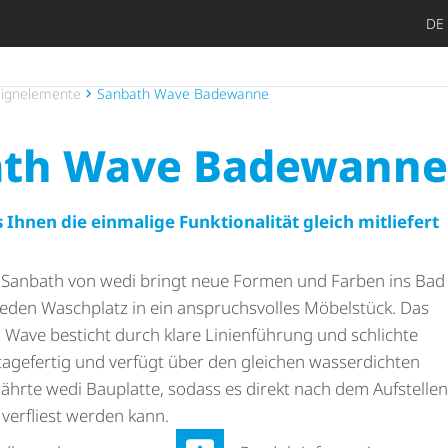
DE
Später en
Such
ignelemente
Sanbath Wave Badewanne
ath Wave Badewanne
 Ihnen die einmalige Funktionalität gleich mitliefert
e Sanbath von wedi bringt neue Formen und Farben ins Bad
eden Waschplatz in ein anspruchs­volles Möbelstück. Das
Wave besticht durch klare Linienführung und schlichte
tagefertig und verfügt über den gleichen wasserdichten
ährte wedi Bauplatte, sodass es direkt nach dem Aufstellen
verfliest werden kann.