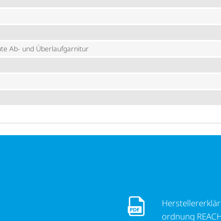
e Ab- und Über­lauf­gar­nitur
Herstel­ler­er­klä­rung fü
Herstel­ler­er­kl
ord­nung REACH