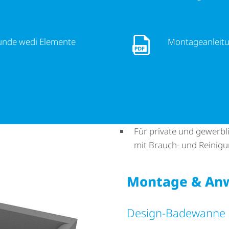
i Elemente
Monta­ge­an­lei­tung San
runde wedi Elemente
Monta­ge­an­lei
Für private und gewerbl
mit Brauch- und Reini­g
Montage & An
Design-Badewanne e