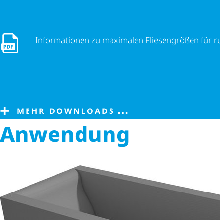
Informationen zu maximalen Fliesengrößen für runde wed
Informationen zu maximalen Fliesengrößen für 
MEHR DOWNLOADS
Anwendung