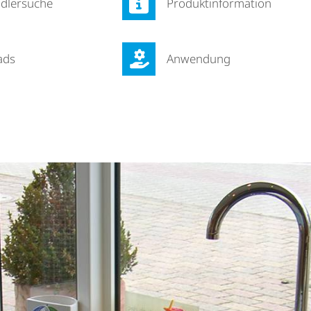
d­ler­suche
Produkt­in­for­ma­tion
ads
Anwendung