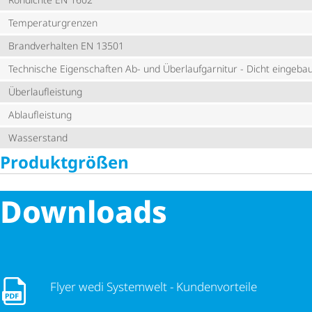
Tempe­ra­tur­grenzen
Brandverhalten EN 13501
Technische Eigenschaften Ab- und Über­lauf­gar­nitur - Dicht eingebaut
Über­lauf­leis­tung
Ablaufleistung
Wasserstand
Produktgrößen
Downloads
Flyer wedi Systemwelt - Kundenvorteile
Flyer wedi Systemwelt - Kundenvorteile