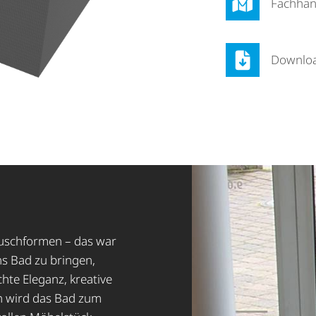
Fach­hän
Downlo
Duschformen – das war
ns Bad zu bringen,
hte Eleganz, kreative
h wird das Bad zum