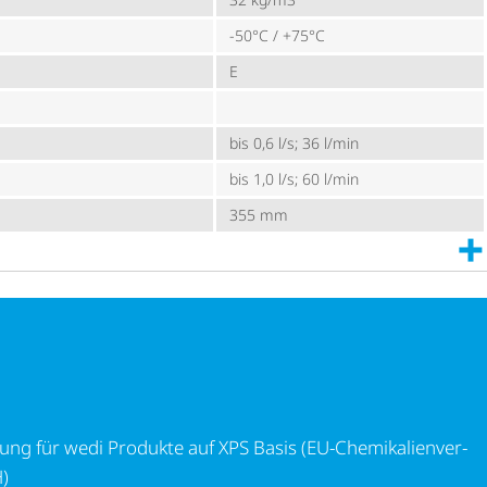
-50°C / +75°C
E
bis 0,6 l/s; 36 l/min
bis 1,0 l/s; 60 l/min
355 mm
r wedi Produkte auf XPS Basis (EU-Chemi­ka­li­en­ver­ord­nung R
ä­rung für wedi Produkte auf XPS Basis (EU-Chemi­ka­li­en­ver­
)