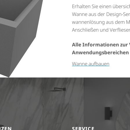
Erhalten Sie einen über­si
Wanne aus der Design-Seri
wan­nen­lö­sung aus dem Ma
Anschließen und Verfliese
Alle Informationen zur
Anwen­dungs­be­rei­chen 
Wanne aufbauen
NZEN
SERVICE