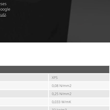
eses
Google
utz
.
XPS
0,08 N/mm2
0,25 N/mm2
0,033 W/mK
32 kg/m3