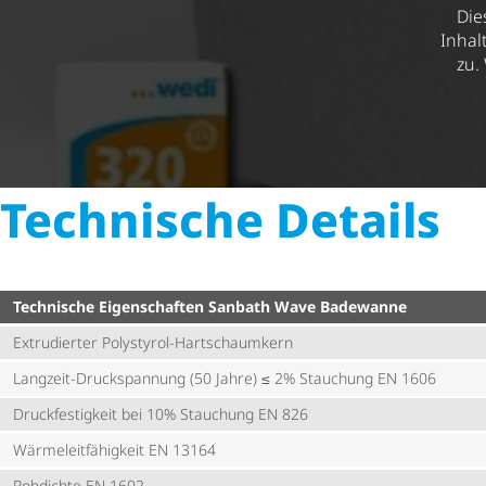
Die
Inhal
zu.
Technische Details
Technische Eigenschaften Sanbath Wave Badewanne
Extrudierter Polystyrol-Hartschaumkern
Langzeit-Druckspannung (50 Jahre) ≤ 2% Stauchung EN 1606
Druck­fes­tig­keit bei 10% Stauchung EN 826
Wärme­leit­fä­hig­keit EN 13164
Rohdichte EN 1602