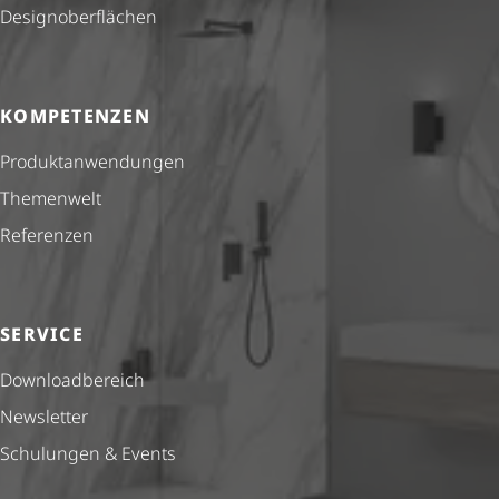
Design­ober­flä­chen
KOMPETENZEN
Produkt­anwendungen
Themenwelt
Referenzen
SERVICE
Down­load­be­reich
Newsletter
Schulungen & Events