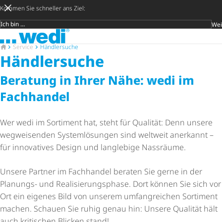
Kommen Sie schneller ans Ziel:
Wei
Zielgruppe
Zur Startseite
Später ent
Suche 
Zur Startseite
Service
Händlersuche
Händlersuche
Beratung in Ihrer Nähe: wedi im
Fachhandel
Wer wedi im Sortiment hat, steht für Qualität: Denn unsere
wegweisenden Systemlösungen sind weltweit anerkannt –
für innovatives Design und langlebige Nassräume.
Unsere Partner im Fachhandel beraten Sie gerne in der
Planungs- und Reali­sie­rungs­phase. Dort können Sie sich vor
Ort ein eigenes Bild von unserem umfangreichen Sortiment
machen. Schauen Sie ruhig genau hin: Unsere Qualität hält
auch kritischen Blicken stand!