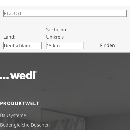
Suche im
Land:
Umkreis
Finden
Zur Startseite
PRODUKTWELT
Bausysteme
Bodengleiche Duschen