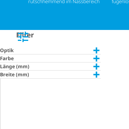
rutschhemmend im Nassbereich
fugenlo
Filter
Optik
Farbe
Länge (mm)
Breite (mm)