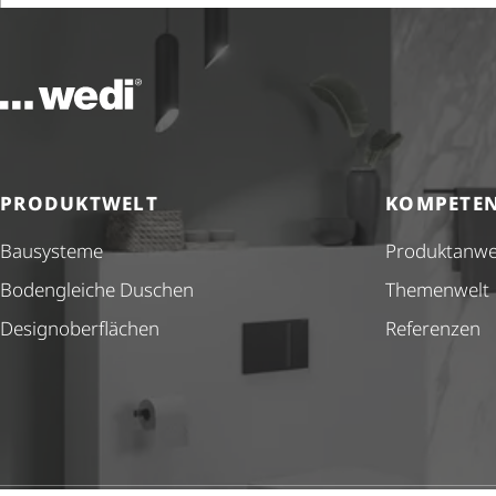
Zur Startseite
PRODUKTWELT
KOMPETE
Bausysteme
Produkt­anw
Bodengleiche Duschen
Themenwelt
Design­ober­flä­chen
Referenzen