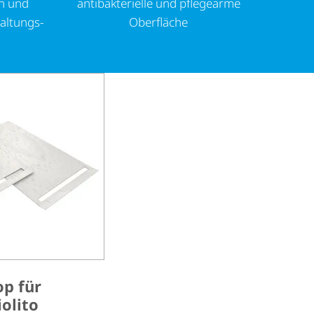
n und
anti­bak­te­ri­elle und pflegearme
al­tungs­
Oberfläche
op für
olito