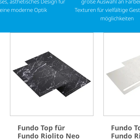
ses, ästhetisches Design für
große Auswahl an Farbe
eine moderne Optik
Texturen für vielfältige Gest
mög­lich­keiten
Fundo Top für
Fundo T
Fundo Riolito Neo
Fundo Ri