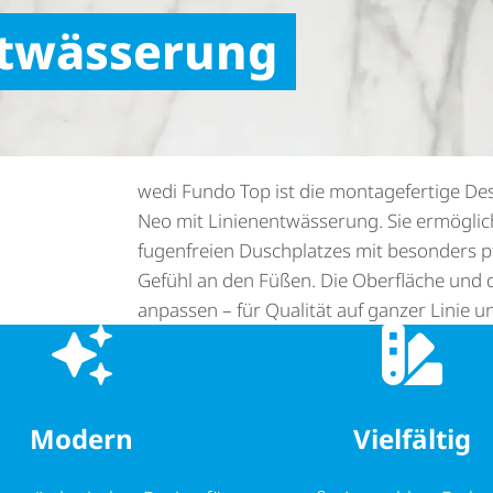
t­wäs­se­rung
wedi Fundo Top ist die montagefertige Desi
Neo mit Lini­en­ent­wäs­se­rung. Sie ermögli
fugenfreien Duschplatzes mit besonders
Gefühl an den Füßen. Die Oberfläche und 
anpassen – für Qualität auf ganzer Linie 
Modern
Vielfältig