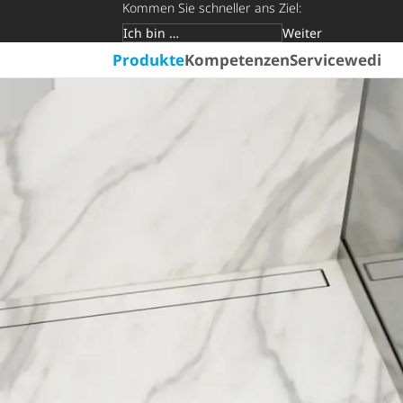
Kommen Sie schneller ans Ziel:
Weiter
Zielgruppe
Produkte
Kompetenzen
Service
wedi