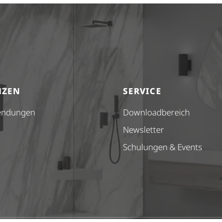
NZEN
SERVICE
endungen
Down­load­be­reich
Newsletter
Schulungen & Events