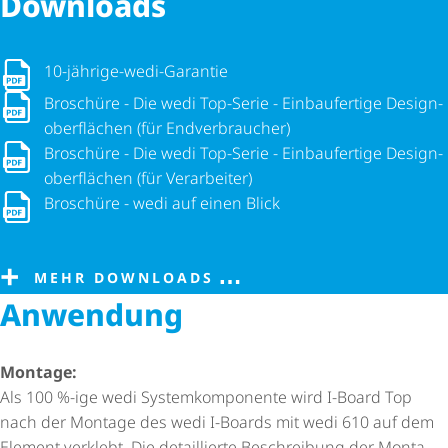
Downloads
10-jährige-wedi-Garantie
10-jährige-wedi-Garantie
Broschüre - Die wedi Top-Serie - Einbaufertige Design­ober­fl
Broschüre - Die wedi Top-Serie - Einbaufertige Design­
ober­flä­chen (für Endverbraucher)
Broschüre - Die wedi Top-Serie - Einbaufertige Design­ober­flä­
Broschüre - Die wedi Top-Serie - Einbaufertige Design­
ober­flä­chen (für Verarbeiter)
Broschüre - wedi auf einen Blick
Broschüre - wedi auf einen Blick
MEHR DOWNLOADS
Anwendung
Montage:
Als 100 %-ige wedi System­kom­po­nente wird I-Board Top
nach der Montage des wedi I-Boards mit wedi 610 auf dem
Element verklebt. Die detaillierte Beschreibung der Monta­