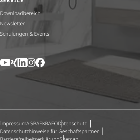
SERVICE
Down­load­be­reich
Newsletter
Schulungen & Events
YouTube
Xing
LinkedIn
Instagram
Facebook
Impressum
AGB
AEKB
AEO
Datenschutz
Daten­schutz­hin­weise für Geschäfts­partner
Barri­e­re­frei­heits­er­klä­rung
Sitemap