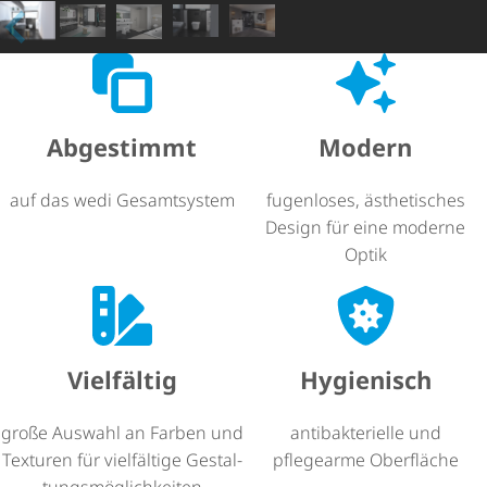
Abgestimmt
Modern
auf das wedi Gesamtsystem
fugenloses, ästhetisches
Design für eine moderne
Optik
Vielfältig
Hygienisch
große Auswahl an Farben und
anti­bak­te­ri­elle und
Texturen für vielfältige Gestal­
pflegearme Oberfläche
tungs­mög­lich­keiten