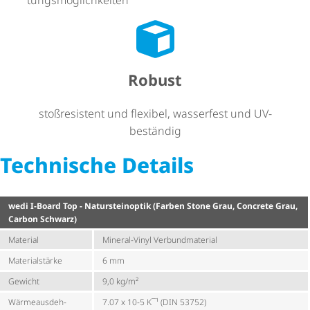
Robust
stoßresistent und flexibel, wasserfest und UV-
beständig
Technische Details
wedi I-Board Top - Natur­stein­optik (Farben Stone Grau, Concrete Grau,
Carbon Schwarz)
Material
Mineral-Vinyl Verbund­ma­te­rial
Materialstärke
6 mm
Gewicht
9,0 kg/m²
Wärme­aus­deh­
7.07 x 10-5 K¯¹ (DIN 53752)