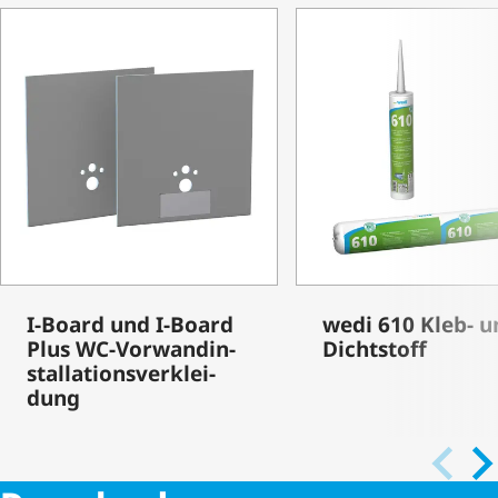
I-Board und I-Board
wedi 610 Kleb- u
Plus WC-Vorwand­in­
Dichtstoff
stal­la­ti­ons­ver­klei­
dung