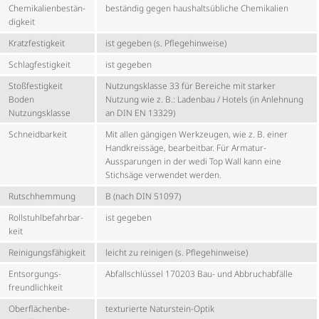
Chemi­ka­li­en­be­stän­
beständig gegen haus­halts­üb­liche Chemikalien
dig­keit
Kratz­fes­tig­keit
ist gegeben (s. Pflegehinweise)
Schlag­fes­tig­keit
ist gegeben
Stoßfestigkeit
Nutzungsklasse 33 für Bereiche mit starker
Boden
Nutzung wie z. B.: Ladenbau / Hotels (in Anlehnung
Nutzungsklasse
an DIN EN 13329)
Schneidbarkeit
Mit allen gängigen Werkzeugen, wie z. B. einer
Handkreissäge, bearbeitbar. Für Armatur-
Aussparungen in der wedi Top Wall kann eine
Stichsäge verwendet werden.
Rutschhemmung
B (nach DIN 51097)
Roll­stuhl­be­fahr­bar­
ist gegeben
keit
Reini­gungs­fä­hig­keit
leicht zu reinigen (s. Pflegehinweise)
Entsor­gungs­
Abfall­schlüssel 170203 Bau- und Abbruchabfälle
freund­lich­keit
Ober­flä­chen­be­
texturierte Naturstein-Optik