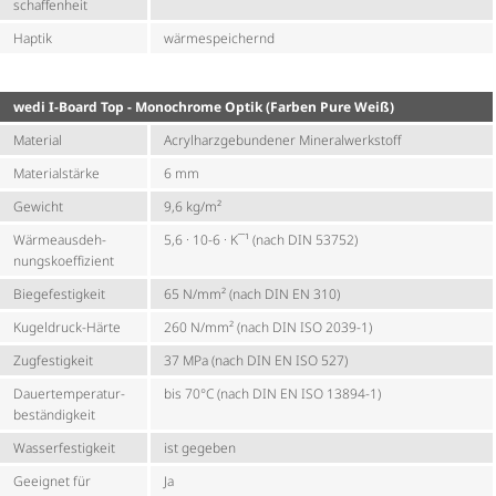
schaf­fen­heit
Haptik
wärme­spei­chernd
wedi I-Board Top - Monochrome Optik (Farben Pure Weiß)
Material
Acryl­harz­ge­bun­dener Mine­ral­werk­stoff
Materialstärke
6 mm
Gewicht
9,6 kg/m²
Wärme­aus­deh­
5,6 · 10-6 · K¯¹ (nach DIN 53752)
nungs­ko­ef­fi­zient
Biege­fes­tig­keit
65 N/mm² (nach DIN EN 310)
Kugeldruck-Härte
260 N/mm² (nach DIN ISO 2039-1)
Zugfestigkeit
37 MPa (nach DIN EN ISO 527)
Dauer­tem­pe­ra­tur­
bis 70°C (nach DIN EN ISO 13894-1)
be­stän­dig­keit
Wasser­fes­tig­keit
ist gegeben
Geeignet für
Ja