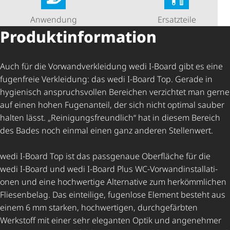
Anwendung
Ersatzteile
Produkt­in­for­ma­tion
Auch für die Vorwand­ver­klei­dung wedi I-Board gibt es eine
fugenfreie Verkleidung: das wedi I-Board Top. Gerade in
hygienisch anspruchs­vollen Bereichen verzichtet man gerne
auf einen hohen Fugenanteil, der sich nicht optimal sauber
halten lässt. „Reini­gungs­freund­lich“ hat in diesem Bereich
des Bades noch einmal einen ganz anderen Stellenwert.
wedi I-Board Top ist das passgenaue Oberfläche für die
wedi I-Board und wedi I-Board Plus WC-Vorwand­in­stal­la­ti­
onen und eine hochwertige Alternative zum herkömmlichen
Fliesenbelag. Das einteilige, fugenlose Element besteht aus
einem 6 mm starken, hochwertigen, durchgefärbten
Werkstoff mit einer sehr eleganten Optik und angenehmer