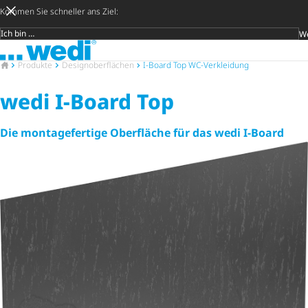
Kommen Sie schneller ans Ziel:
We
Zielgruppe
Zur Startseite
Später en
Suche
Zur Startseite
Produkte
Design­ober­flä­chen
I-Board Top WC-Verkleidung
wedi I-Board Top
Die montagefertige Oberfläche für das wedi I-Board