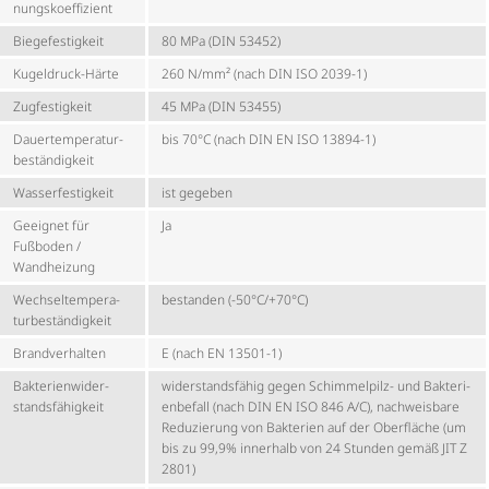
nungs­ko­ef­fi­zient
Biege­fes­tig­keit
80 MPa (DIN 53452)
Kugeldruck-Härte
260 N/mm² (nach DIN ISO 2039-1)
Zugfestigkeit
45 MPa (DIN 53455)
Dauer­tem­pe­ra­tur­
bis 70°C (nach DIN EN ISO 13894-1)
be­stän­dig­keit
Wasser­fes­tig­keit
ist gegeben
Geeignet für
Ja
Fußboden /
Wandheizung
Wech­sel­tem­pe­ra­
bestanden (-50°C/+70°C)
tur­be­stän­dig­keit
Brandverhalten
E (nach EN 13501-1)
Bakte­ri­en­wi­der­
wider­stands­fähig gegen Schimmelpilz- und Bakte­ri­
stands­fä­hig­keit
en­be­fall (nach DIN EN ISO 846 A/C), nachweisbare
Reduzierung von Bakterien auf der Oberfläche (um
bis zu 99,9% innerhalb von 24 Stunden gemäß JIT Z
2801)