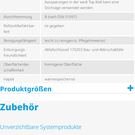
Aussparungen in der wedi Top Wall kann eine
Stichsäge verwendet werden.
Rutschhemmung
B (nach DIN 51097)
Roll­stuhl­be­fahr­bar­
ist gegeben
keit
Reini­gungs­fä­hig­keit
leicht zu reinigen (s. Pflegehinweise)
Entsor­gungs­
Abfall­schlüssel 170203 Bau- und Abbruchabfälle
freund­lich­keit
Ober­flä­chen­be­
homogene Oberfläche
schaf­fen­heit
Haptik
wärme­spei­chernd
Produktgrößen
Zubehör
Unverzichtbare Systemprodukte