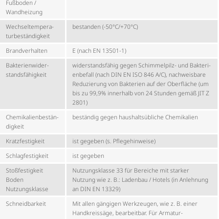
Fußboden /
Wandheizung
Wech­sel­tem­pe­ra­
bestanden (-50°C/+70°C)
tur­be­stän­dig­keit
Brandverhalten
E (nach EN 13501-1)
Bakte­ri­en­wi­der­
wider­stands­fähig gegen Schimmelpilz- und Bakte­ri­
stands­fä­hig­keit
en­be­fall (nach DIN EN ISO 846 A/C), nachweisbare
Reduzierung von Bakterien auf der Oberfläche (um
bis zu 99,9% innerhalb von 24 Stunden gemäß JIT Z
2801)
Chemi­ka­li­en­be­stän­
beständig gegen haus­halts­üb­liche Chemikalien
dig­keit
Kratz­fes­tig­keit
ist gegeben (s. Pflegehinweise)
Schlag­fes­tig­keit
ist gegeben
Stoßfestigkeit
Nutzungsklasse 33 für Bereiche mit starker
Boden
Nutzung wie z. B.: Ladenbau / Hotels (in Anlehnung
Nutzungsklasse
an DIN EN 13329)
Schneidbarkeit
Mit allen gängigen Werkzeugen, wie z. B. einer
Handkreissäge, bearbeitbar. Für Armatur-