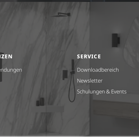
NZEN
SERVICE
endungen
Down­load­be­reich
Newsletter
Schulungen & Events