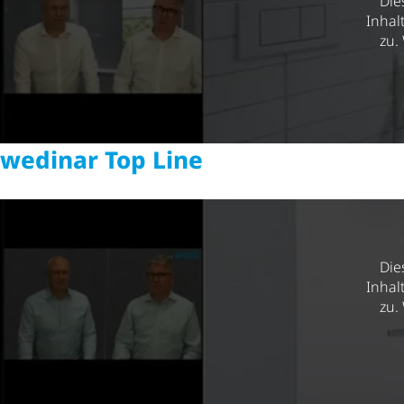
Die
Inhal
zu.
wedinar Top Line
Die
Inhal
zu.