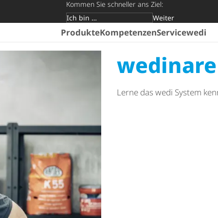
Kommen Sie schneller ans Ziel:
Weiter
Zielgruppe
Produkte
Kompetenzen
Service
wedi
wedinare
Lerne das wedi System ken