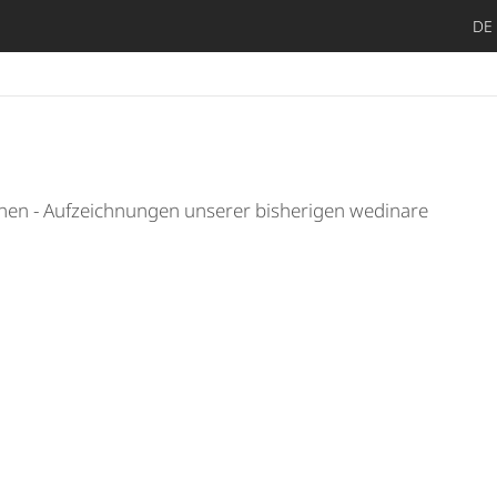
DE
Später en
Such
nen - Aufzeichnungen unserer bisherigen wedinare