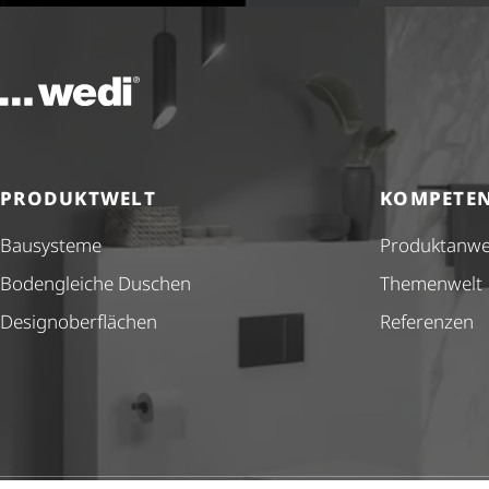
Zur Startseite
PRODUKTWELT
KOMPETE
Bausysteme
Produkt­anw
Bodengleiche Duschen
Themenwelt
Design­ober­flä­chen
Referenzen