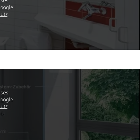
eses
Google
utz
.
eses
Google
utz
.