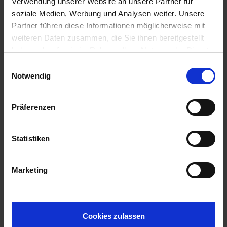
Verwendung unserer Website an unsere Partner für
soziale Medien, Werbung und Analysen weiter. Unsere
Partner führen diese Informationen möglicherweise mit
weiteren Daten zusammen, die Sie ihnen bereitgestellt
haben oder die sie im Rahmen Ihrer Nutzung der Dienste
gesammelt haben.
Einwilligungsauswahl
Impressum
Datenschutz
Notwendig
Präferenzen
Statistiken
Scarico verticale
Marketing
Cookies zulassen