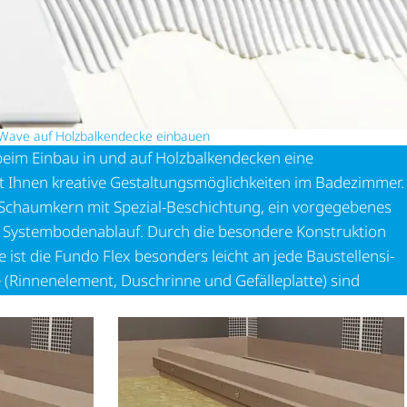
ave auf Holz­bal­ken­decke einbauen
im Einbau in und auf Holz­bal­ken­de­cken eine
 Ihnen kreative Gestal­tungs­mög­lich­keiten im Badezimmer.
 Schaumkern mit Spezial-Beschichtung, ein vorgegebenes
r System­bo­den­ab­lauf. Durch die besondere Konstruktion
 ist die Fundo Flex besonders leicht an jede Baustel­len­si­
eile (Rinnenelement, Duschrinne und Gefälleplatte) sind
und einfach untereinander kombinierbar.