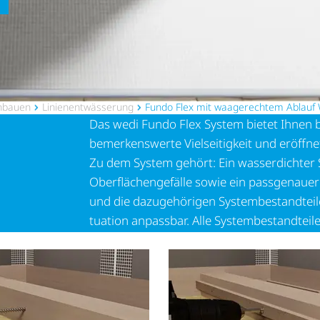
inbauen
Lini­en­ent­wäs­se­rung
Fundo Flex mit waagerechtem Ablauf W
Das wedi Fundo Flex System bietet Ihnen be
bemerkenswerte Vielseitigkeit und eröffnet
Zu dem System gehört: Ein wasserdichter
Ober­flä­chen­ge­fälle sowie ein passgenaue
und die dazugehörigen System­be­stand­teile
tu­a­tion anpassbar. Alle System­be­stand­t
flexibel auf das gewünschte Maß kürzbar 