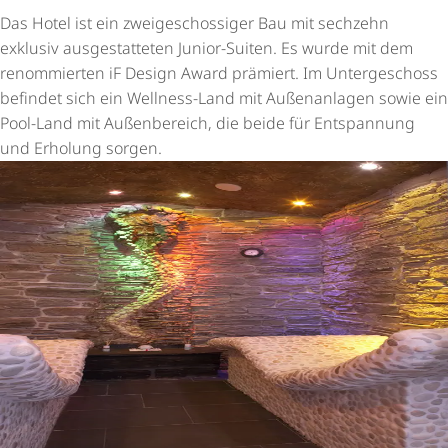
Das Hotel ist ein zwei­ge­schos­siger Bau mit sechzehn
exklusiv ausgestatteten Junior-Suiten. Es wurde mit dem
renommierten iF Design Award prämiert. Im Untergeschoss
befindet sich ein Wellness-Land mit Außenanlagen sowie ein
Pool-Land mit Außenbereich, die beide für Entspannung
und Erholung sorgen.