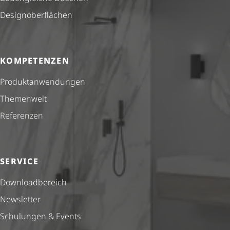
Design­ober­flä­chen
KOMPETENZEN
Produkt­anwendungen
Themenwelt
Referenzen
SERVICE
Down­load­be­reich
Newsletter
Schulungen & Events