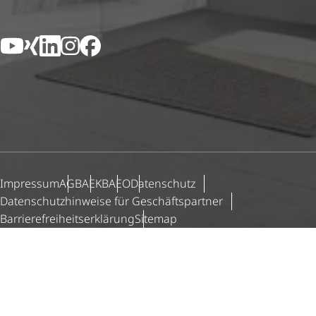
YouTube
Xing
LinkedIn
Instagram
Facebook
Impressum
AGB
AEKB
AEO
Datenschutz
Daten­schutz­hin­weise für Geschäfts­partner
Barri­e­re­frei­heits­er­klä­rung
Sitemap