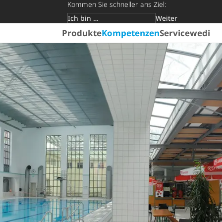
Kommen Sie schneller ans Ziel:
Weiter
Zielgruppe
Produkte
Kompetenzen
Service
wedi