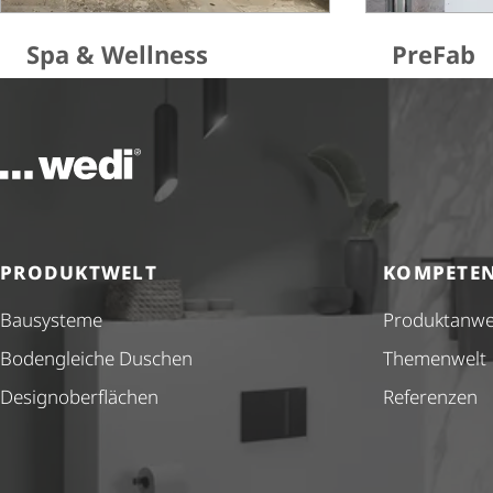
Spa & Wellness
PreFab
Zur Startseite
PRODUKTWELT
KOMPETE
Bausysteme
Produkt­anw
Bodengleiche Duschen
Themenwelt
Design­ober­flä­chen
Referenzen