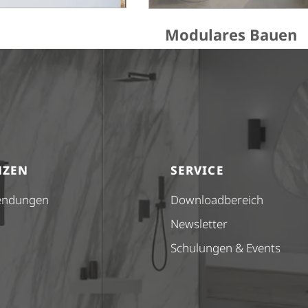
Modulares Bauen
NZEN
SERVICE
endungen
Down­load­be­reich
Newsletter
Schulungen & Events