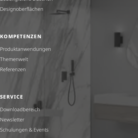
Design­ober­flä­chen
KOMPETENZEN
Produkt­anwendungen
Themenwelt
Referenzen
SERVICE
Down­load­be­reich
Newsletter
Schulungen & Events