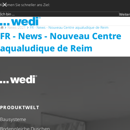
Kommen Sie schneller ans Ziel:
Weiter
Zielgruppe
Zur Startseite
Später entsc
Suche öf
Zur Startseite
News-2021
FR - News - Nouveau Centre aqualudique de Reim
FR - News - Nouveau Centre
aqualudique de Reim
Zur Startseite
PRODUKTWELT
Bausysteme
Bodengleiche Duschen