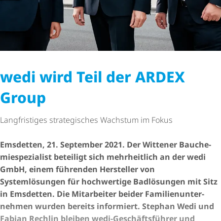
wedi wird Teil der ARDEX
Group
Langfristiges strategisches Wachstum im Fokus
Emsdetten, 21. September 2021. Der Wittener Bauche­
mie­spe­zi­a­list beteiligt sich mehrheitlich an der wedi
GmbH, einem führenden Hersteller von
Systemlösungen für hochwertige Badlösungen mit Sitz
in Emsdetten. Die Mitarbeiter beider Fami­li­en­un­ter­
nehmen wurden bereits informiert. Stephan Wedi und
Fabian Rechlin bleiben wedi-Geschäfts­führer und