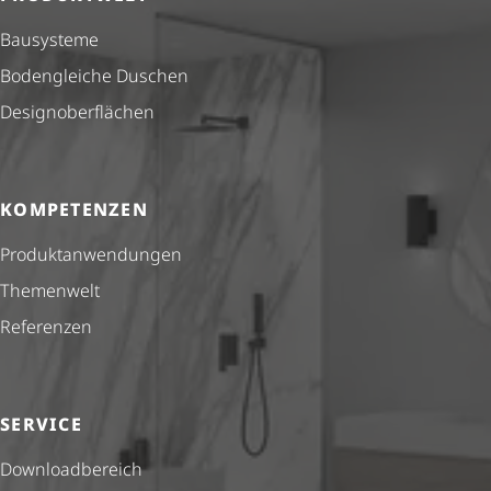
Bausysteme
Bodengleiche Duschen
Design­ober­flä­chen
KOMPETENZEN
Produkt­anwendungen
Themenwelt
Referenzen
SERVICE
Down­load­be­reich