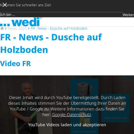
Kommen Sie schneller ans Ziel:
Weiter
Zielgruppe
Zur Startseite
Später entsc
Suche öf
Zur Startseite
News-2024
FR - News - Dusche auf Holzboden
FR - News - Dusche auf
Holzboden
Video FR
Dieser Inhalt wird durch YouTube bereitgestellt. Durch Laden
dieses Inhaltes stimmen Sie der Übermittlung Ihrer Daten an
YouTube / Google zu. Weitere Informationen dazu finden Sie
hier:
Google-Datenschutz
.
YouTube Videos laden und akzeptieren