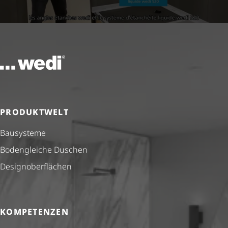
Zur Startseite
PRODUKTWELT
Bausysteme
Bodengleiche Duschen
Design­ober­flä­chen
KOMPETENZEN