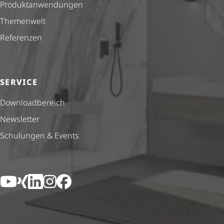
Produkt­anwendungen
Themenwelt
Referenzen
SERVICE
Down­load­be­reich
Newsletter
Schulungen & Events
YouTube
Xing
LinkedIn
Instagram
Facebook