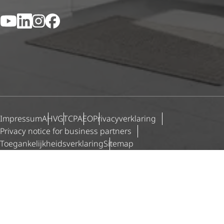
YouTube
LinkedIn
Instagram
Facebook
Impressum
AHV
GTCP
AEO
Priva­cy­ver­kla­ring
Privacy notice for business partners
Toegan­ke­lijk­heids­ver­kla­ring
Sitemap