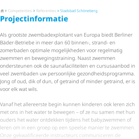
Naar de startpagina
Competenties
Referenties
Stadsbad Schöneberg
Project­in­for­matie
Als grootste zwem­bad­ex­ploi­tant van Europa biedt Berliner
Bäder-Betriebe in meer dan 60 binnen-, strand- en
zomerbaden optimale mogelijkheden voor regelmatig
zwemmen en bewe­gings­trai­ning. Naast zwemmen
ondersteunen ook de saunaf­a­ci­li­teiten en cursusaanbod in
veel zwembaden uw persoonlijke gezond­heids­pro­gramma.
Jong of oud, dik of dun, of getraind of minder getraind, er is
voor elk wat wils.
Vanaf het allereerste begin kunnen kinderen ook leren zich
met ons in het water te bewegen – of ze nu samen met hun
ouders het water ontdekken tijdens het babyzwemmen of
leren om in een groep op een speelse manier te zwemmen.
Onze gekwa­li­fi­ceerde instructeurs communiceren de