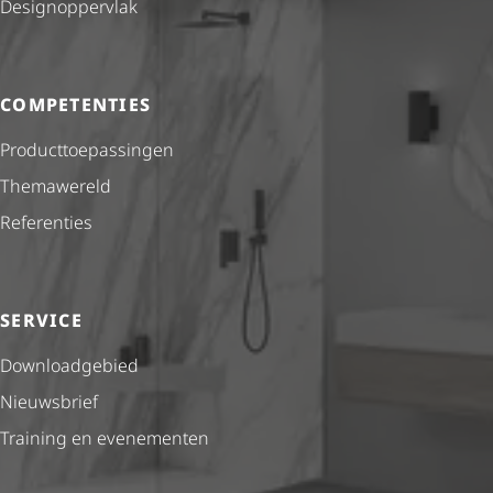
Desig­nop­per­vlak
COMPETENTIES
Product­toe­pas­singen
Themawereld
Referenties
SERVICE
Downloadgebied
Nieuwsbrief
Training en evenementen