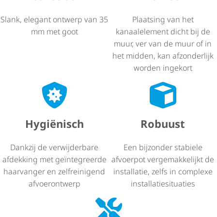
Slank, elegant ontwerp van 35
Plaatsing van het
mm met goot
kanaalelement dicht bij de
muur, ver van de muur of in
het midden, kan afzonderlijk
worden ingekort
Hygiënisch
Robuust
Dankzij de verwijderbare
Een bijzonder stabiele
afdekking met geïntegreerde
afvoerpot verge­mak­ke­lijkt de
haarvanger en zelfreinigend
installatie, zelfs in complexe
afvoerontwerp
instal­la­tie­si­tu­a­ties