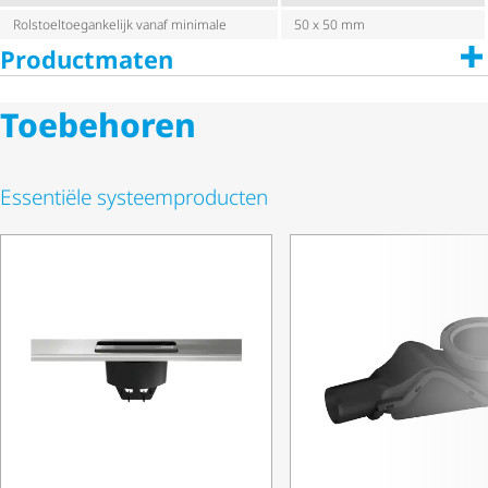
Rolstoel­toe­gan­ke­lijk vanaf minimale
50 x 50 mm
Productmaten
Toebehoren
Essentiële systeem­pro­ducten