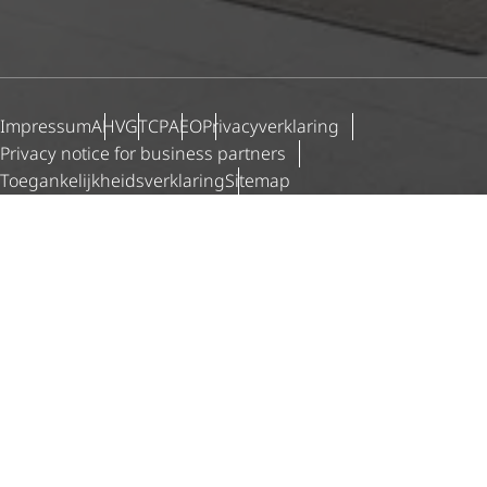
Impressum
AHV
GTCP
AEO
Priva­cy­ver­kla­ring
Privacy notice for business partners
Toegan­ke­lijk­heids­ver­kla­ring
Sitemap