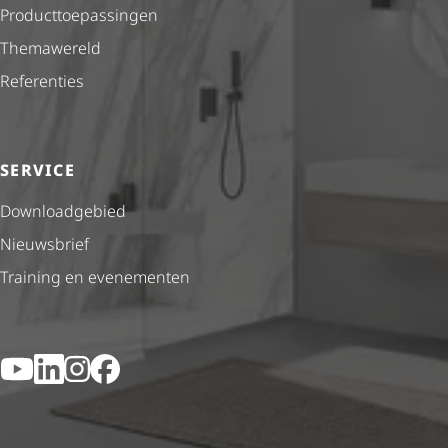
Product­toe­pas­singen
Themawereld
Referenties
SERVICE
Downloadgebied
Nieuwsbrief
Training en evenementen
YouTube
LinkedIn
Instagram
Facebook