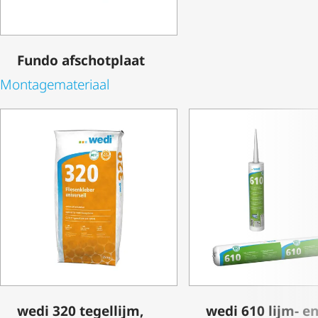
Fundo afschotplaat
Monta­ge­ma­te­riaal
wedi 320 tegellijm,
wedi 610 lijm- e