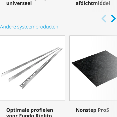
universeel
afdichtmiddel
Andere systeem­pro­ducten
Optimale profielen
Nonstep ProS
voor Fundo Riolito ,