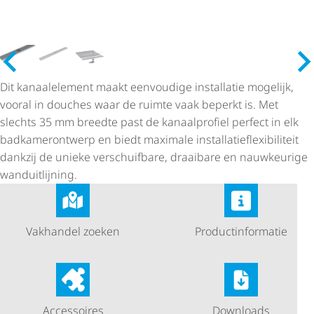
Dit kanaalelement maakt eenvoudige installatie mogelijk,
vooral in douches waar de ruimte vaak beperkt is. Met
slechts 35 mm breedte past de kanaalprofiel perfect in elk
badka­mer­ont­werp en biedt maximale instal­la­tie­flexi­bi­li­teit
dankzij de unieke verschuifbare, draaibare en nauwkeurige
wanduitlijning.
Vakhandel zoeken
Product­in­for­matie
Accessoires
Downloads