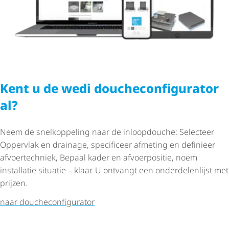
Kent u de wedi douche­con­fi­gu­rator
al?
Neem de snelkoppeling naar de inloopdouche: Selecteer
Oppervlak en drainage, specificeer afmeting en definieer
afvoertechniek, Bepaal kader en afvoerpositie, noem
installatie situatie – klaar. U ontvangt een onder­de­len­lijst met
prijzen.
naar douche­con­fi­gu­rator