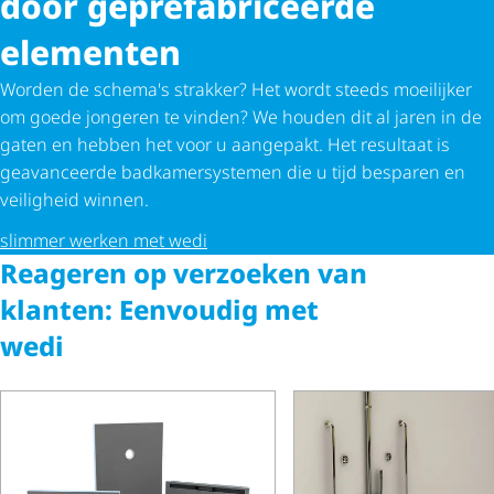
door gepre­fa­bri­ceerde
elementen
Worden de schema's strakker? Het wordt steeds moeilijker
om goede jongeren te vinden? We houden dit al jaren in de
gaten en hebben het voor u aangepakt. Het resultaat is
geavanceerde badka­mer­sys­temen die u tijd besparen en
veiligheid winnen.
slimmer werken met wedi
Reageren op verzoeken van
klanten: Eenvoudig met
wedi