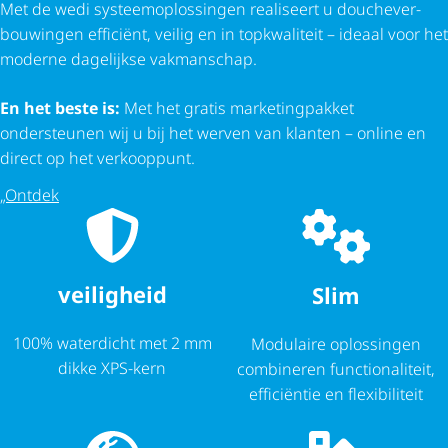
Met de wedi systeem­op­los­singen realiseert u douche­ver­
bou­wingen efficiënt, veilig en in topkwaliteit – ideaal voor het
moderne dagelijkse vakmanschap.
En het beste is:
Met het gratis marke­ting­pakket
ondersteunen wij u bij het werven van klanten – online en
direct op het verkooppunt.
„Ontdek
veiligheid
Slim
100% waterdicht met 2 mm
Modulaire oplossingen
dikke XPS-kern
combineren func­ti­o­na­li­teit,
efficiëntie en flexibiliteit