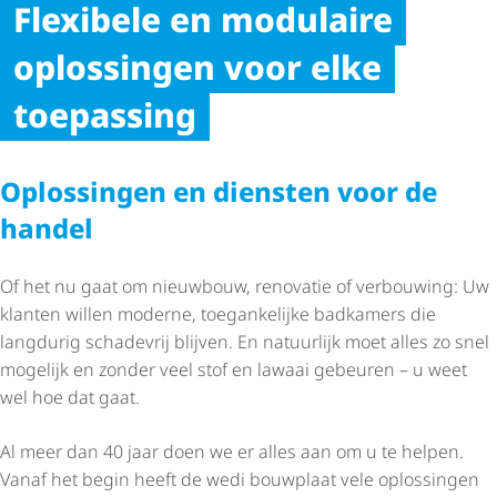
Meer ruimte voor iedereen
Flexibele en modulaire
Fundo Flex
wanden
wand­mo­dule
geïntegreerde warm­te­wis­se­
Fundo Solido
oplossingen voor elke
flexibel en uniek
tot 180 cm, zonder
Uiterst compact. Snel
laar
toepassing
bakstenen.
geïnstalleerd.
Oplossingen en diensten voor de
handel
Of het nu gaat om nieuwbouw, renovatie of verbouwing: Uw
klanten willen moderne, toegankelijke badkamers die
langdurig schadevrij blijven. En natuurlijk moet alles zo snel
mogelijk en zonder veel stof en lawaai gebeuren – u weet
wel hoe dat gaat.
Al meer dan 40 jaar doen we er alles aan om u te helpen.
Vanaf het begin heeft de wedi bouwplaat vele oplossingen