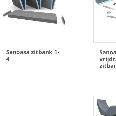
Sanoasa zitbank 1-
Sano
4
vrijd
zitba