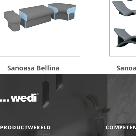
Sanoasa Bellina
Sanoa
Naar de startpagina
PRODUCTWERELD
COMPETEN