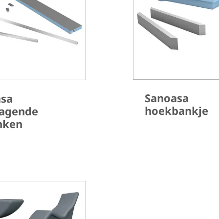
Sanoasa
asa
hoekbankje
ragende
nken