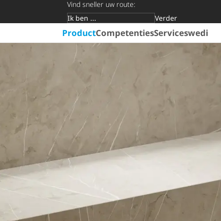
Vind sneller uw route:
Verder
Doelgroep
Product
Competenties
Services
wedi