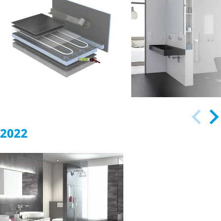
systeem en
met plug-and-pl
waterdicht concept
systeem van wed
2022
Perfecte interact
Energieke badka­
wedi Top Line-
mer­re­no­vatie:
ontwerp
Energiekosten
Oppervlakken e
verminderen
wedi XPS-eleme