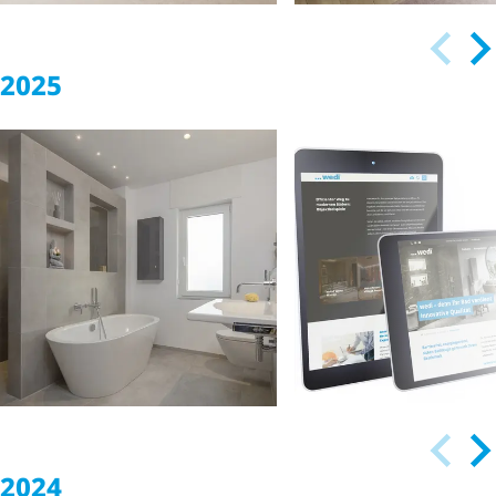
2025
wedi's Fundo
Thermo:
Design en
Terugwinnen van
flexibiliteit: De
energie – direct in
nieuwe Sanbath-
hetdou­che­sys­teem
wastafels van we
2024