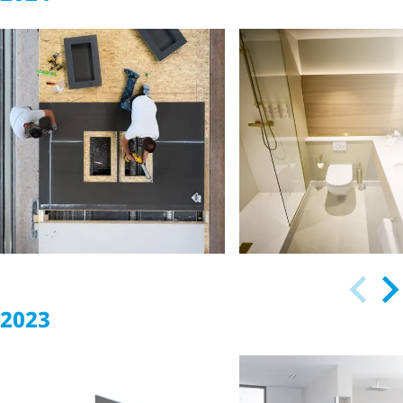
Nieuwe wedi-
Tot 180 cm:
website: Snel en
vrijstaande lichtheid
doelgericht naar
van wedi
juiste oplossing
2023
Snel en veilig baden
bouwen: WOLF
gepre­fa­bri­ceerde
Doucheplezier in
huizen profiteren
plaats van bad –
van het wedi
slimme oplossin