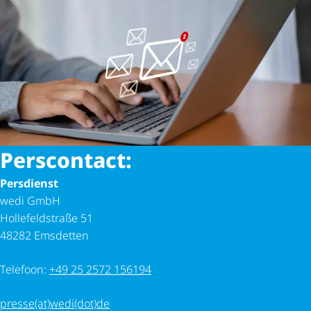
wedi becomes part
of the ARDEX Group
Perscontact:
Persdienst
wedi GmbH
Hollefeldstraße 51
48282 Emsdetten
Telefoon:
+49 25 2572 156194
presse(at)wedi(dot)de