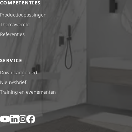
COMPETENTIES
Product­toe­pas­singen
Themawereld
Referenties
SERVICE
Downloadgebied
Nieuwsbrief
Training en evenementen
YouTube
LinkedIn
Instagram
Facebook