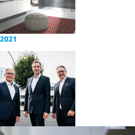
2021
wedi – met systeem
voor de nieuwe
badkamer