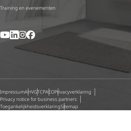
Training en evenementen
YouTube
LinkedIn
Instagram
Facebook
Impressum
AHV
GTCP
AEO
Priva­cy­ver­kla­ring
Privacy notice for business partners
Toegan­ke­lijk­heids­ver­kla­ring
Sitemap