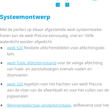
Systeem­ont­werp
Met de perfect op elkaar afgestemde wedi systeem­toe­be­
horen kan de wedi PreLine eenvoudig, snel en 100%
waterdicht worden afgedicht.
wedi 520
flexibele afdicht­mid­delen voor afdich­tings­de­
tails
wedi Tools afdich­tings­band
voor de veilige afdichting
van hoek- en aansluitvoegen evenals naden en
doorvoeren
wedi 320
tegellijm voor het hechten van wedi PreLine
aan de vloer van de afwerkbalk en voor het vullen van de
pijpkanalen
Wieg­ge­reed­schap verster­kingstape
, zelfklevend voor het