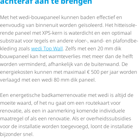
achteraf aan te brengen
Met het wedi-bouwpaneel kunnen baden effectief en
eenvoudig van binnenuit worden geïsoleerd. Het hitte­iso­le­
rende paneel met XPS-kern is waterdicht en een optimaal
substraat voor tegels en andere vloer-, wand- en plafond­be­
kle­ding zoals
wedi Top Wall
. Zelfs met een 20 mm dik
bouwpaneel kan het warmteverlies met meer dan de helft
worden verminderd, afhankelijk van de buitenwand. De
energiekosten kunnen met maximaal € 500 per jaar worden
verlaagd met een wedi 80 mm dik paneel.
Een energetische badka­mer­re­no­vatie met wedi is altijd de
moeite waard, of het nu gaat om een routekaart voor
renovatie, als een in aanmerking komende individuele
maatregel of als een renovatie. Als er over­heids­sub­si­dies
voor de installatie worden toegevoegd, loont de installatie
bijzonder snel.