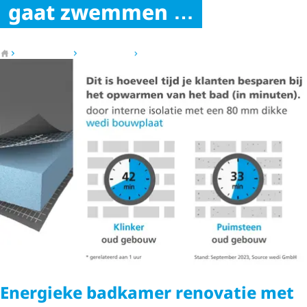
gaat zwemmen
Naar de startpagina
Competenties
Themawereld
Energetische badka­mer­re­no­vatie
Energieke badkamer renovatie met