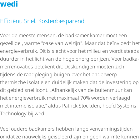
wedi
Efficiënt. Snel. Kosten­be­spa­rend.
Voor de meeste mensen, de badkamer kamer moet een
gezellige , warme "oase van welzijn". Maar dat beïnvloedt het
ener­gie­ver­bruik. Dit is slecht voor het milieu en wordt steeds
duurder in het licht van de hoge energieprijzen. Voor badka­
mer­re­no­va­ties betekent dit: Deskundigen moeten zich
tijdens de raadpleging buigen over het onderwerp
thermische isolatie en duidelijk maken dat de investering op
dit gebied snel loont. „Afhankelijk van de buitenmuur kan
het ener­gie­ver­bruik met maximaal 70% worden verlaagd
met interne isolatie,” aldus Patrick Stockden, hoofd Systems
Technology bij wedi.
Veel oudere badkamers hebben lange verwar­mings­tijden
omdat ze nauwelijks geïsoleerd zijn en geen warmte kunnen