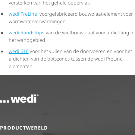
versterken van het gehele oppervlak
wedi PreLine
voor­ge­fa­bri­ceerd bouwplaat-element voor
warm­wa­ter­ver­war­mingen
wedi Randstrips
van de wietbouwplaat voor afdichting in
het wandgebied
wedi 610
voor het vullen van de doorvoeren en voor het
afdichten van de botszones tussen de wedi PreLine-
elementen
Naar de startpagina
PRODUCTWERELD