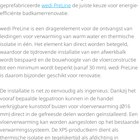
gepre­fa­bri­ceerde
wedi PreLine
de juiste keuze voor energie-
efficiënte badka­mer­re­no­vatie.
wedi PreLine is een dragerelement voor de ontvangst van
leidingen voor verwarming van warm water en thermische
isolatie in één. Het element kan direct worden betegeld,
waardoor de tijdrovende installatie van een afwerkbalk
wordt bespaard en de bouwhoogte van de vloer­con­structie
tot een minimum wordt beperkt (vanaf 30 mm). wedi PreLine
is daarom bijzonder geschikt voor renovatie.
De installatie is net zo eenvoudig als ingenieus: Dankzij het
vooraf bepaalde legpatroon kunnen in de handel
verkrijgbare kunststof buizen voor vloer­ver­war­ming (Ø16
mm) direct in de gefreesde delen worden geïnstalleerd. Een
vloer­ver­war­ming kan worden aangesloten op het bestaande
verwar­mings­sys­teem. De XPS-productkern dient als
thermische isolatie en tegelijkertijd als afdichting in