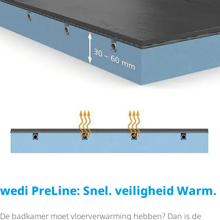
wedi PreLine: Snel. veiligheid Warm.
De badkamer moet vloer­ver­war­ming hebben? Dan is de