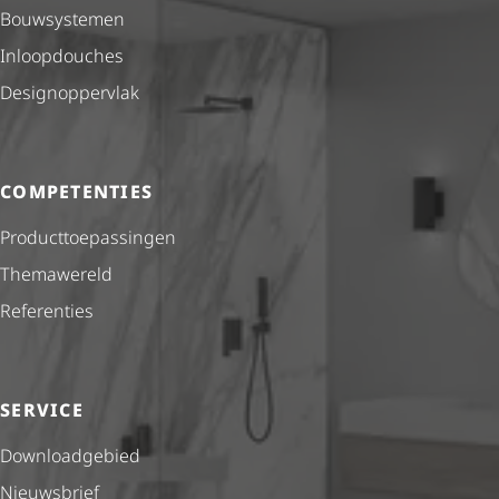
Bouwsystemen
Inloopdouches
Desig­nop­per­vlak
COMPETENTIES
Product­toe­pas­singen
Themawereld
Referenties
SERVICE
Downloadgebied
Nieuwsbrief