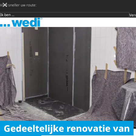
Vind sneller uw route:
Ver
Doelgroep
Naar de startpagina
Later besli
Zoeke
Gedeeltelijke renovatie van