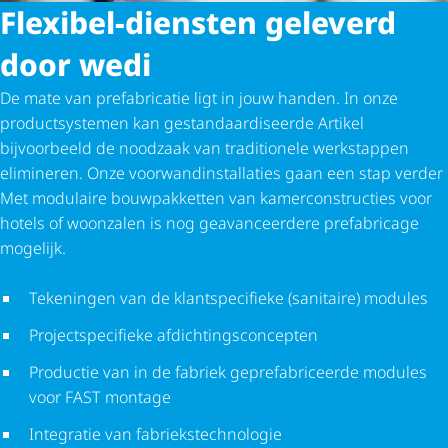
Flexibel-diensten geleverd
door wedi
De mate van prefabricatie ligt in jouw handen. In onze
product­sys­temen kan gestan­daar­di­seerde Artikel
bijvoorbeeld de noodzaak van traditionele werkstappen
elimineren. Onze voor­wand­in­stal­la­ties gaan een stap verder
Met modulaire bouwpakketten van kamer­con­struc­ties voor
hotels of woonzalen is nog geavanceerdere prefabricage
mogelijk.
Tekeningen van de klant­spe­ci­fieke (sanitaire) modules
Project­spe­ci­fieke afdich­tings­con­cepten
Productie van in de fabriek gepre­fa­bri­ceerde modules
voor FAST montage
Integratie van fabrieks­tech­no­logie