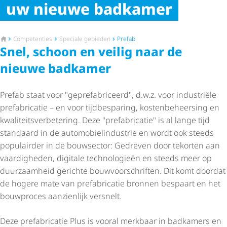
uw nieuwe badkamer
Naar de startpagina
Competenties
Speciale gebieden
Prefab
Snel, schoon en veilig naar de
nieuwe badkamer
Prefab staat voor "gepre­fa­bri­ceerd", d.w.z. voor industriële
prefabricatie – en voor tijdbesparing, kosten­be­heer­sing en
kwali­teits­ver­be­te­ring. Deze "prefabricatie" is al lange tijd
standaard in de auto­mo­biel­in­du­strie en wordt ook steeds
populairder in de bouwsector: Gedreven door tekorten aan
vaardigheden, digitale technologieën en steeds meer op
duurzaamheid gerichte bouw­voor­schriften. Dit komt doordat
de hogere mate van prefabricatie bronnen bespaart en het
bouwproces aanzienlijk versnelt.
Deze prefabricatie Plus is vooral merkbaar in badkamers en