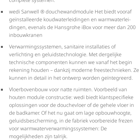
complete systemen.
wedi Sanwell ® douche­wand­mo­dule Het biedt vooraf
geïnstalleerde koud­wa­ter­lei­dingen en warm­wa­ter­lei­
dingen, evenals de Hansgrohe iBox voor meer dan 200
inbouwkranen
Verwar­mings­sys­temen, sanitaire installaties of
verlichting en geluids­tech­no­logie. Met dergelijke
technische componenten kunnen we vanaf het begin
rekening houden – dankzij moderne frees­tech­nieken. Ze
kunnen in detail in het ontwerp worden geïntegreerd.
Vloerbovenbouw voor natte ruimten. Voorbeeld van
houten module constructie: wedi biedt klant­spe­ci­fieke
oplossingen voor de douchevloer of de gehele vloer in
de badkamer. Of het nu gaat om lage opbouwhoogte,
geluids­be­scher­ming, in de fabriek voorbereide frezen
voor warm­wa­ter­ver­war­mings­sys­temen: De
mogelijkheden zijn talrijk.