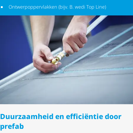
Ontwer­pop­per­vlakken (bijv. B. wedi Top Line)
Duurzaamheid en efficiëntie door
prefab