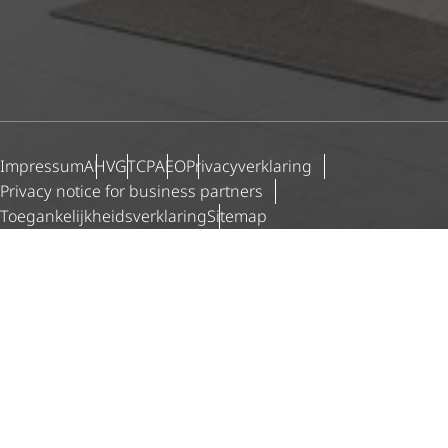
Impressum
AHV
GTCP
AEO
Priva­cy­ver­kla­ring
Privacy notice for business partners
Toegan­ke­lijk­heids­ver­kla­ring
Sitemap