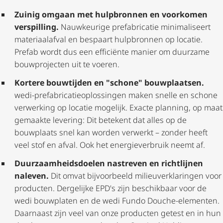
Zuinig omgaan met hulpbronnen en voorkomen
verspilling.
Nauwkeurige prefabricatie minimaliseert
materiaalafval en bespaart hulpbronnen op locatie.
Prefab wordt dus een efficiënte manier om duurzame
bouwprojecten uit te voeren.
Kortere bouwtijden en "schone" bouwplaatsen.
wedi-prefa­bri­ca­tie­op­los­singen maken snelle en schone
verwerking op locatie mogelijk. Exacte planning, op maat
gemaakte levering: Dit betekent dat alles op de
bouwplaats snel kan worden verwerkt – zonder heeft
veel stof en afval. Ook het ener­gie­ver­bruik neemt af.
Duur­zaam­heids­doelen nastreven en richtlijnen
naleven.
Dit omvat bijvoorbeeld mili­eu­ver­kla­ringen voor
producten. Dergelijke EPD's zijn beschikbaar voor de
wedi bouwplaten en de wedi Fundo Douche-elementen.
Daarnaast zijn veel van onze producten getest en in hun