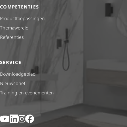
COMPETENTIES
Product­toe­pas­singen
Themawereld
Referenties
SERVICE
Downloadgebied
Nieuwsbrief
Training en evenementen
YouTube
LinkedIn
Instagram
Facebook