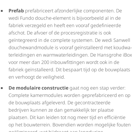
Prefab
prefabriceert afzonderlijke componenten. De
wedi Fundo douche-element is bijvoorbeeld al in de
fabriek verzegeld en heeft een vooraf gedefinieerde
afschot. De afvoer of de proces­re­gi­stratie is ook
geïntegreerd in de complete systemen. De wedi Sanwell
douche­wand­mo­dule is vooraf geïnstalleerd met koud­wa­
ter­lei­dingen en warm­wa­ter­lei­dingen. De Hansgrohe iBox
voor meer dan 200 inbouw­fit­tingen wordt ook in de
fabriek geïnstalleerd. Dit bespaart tijd op de bouwplaats
en verhoogt de veiligheid.
De modulaire constructie
gaat nog een stap verder:
Complete kamermodules worden gepre­fa­bri­ceerd en op
de bouwplaats afgeleverd. De gecon­trac­teerde
bedrijven kunnen ze dan gemakkelijk ter plaatse
plaatsen. Dit kan leiden tot nog meer tijd en efficiëntie
op het bouwterrein. Bovendien worden mogelijke fouten