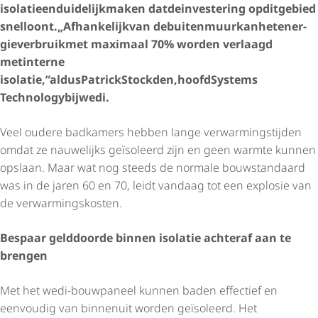
isolatie
en
duidelijk
maken dat
de
investering op
dit
gebied
snel
loont.
„Afhankelijk
van de
buitenmuur
kan
het
ener­
gie­ver­bruik
met maximaal 70% worden verlaagd
met
interne
isolatie,”
aldus
Patrick
Stockden,
hoofd
Systems
Technology
bij
wedi.
Veel oudere badkamers hebben lange verwar­mings­tijden
omdat ze nauwelijks geïsoleerd zijn en geen warmte kunnen
opslaan. Maar wat nog steeds de normale bouwstandaard
was in de jaren 60 en 70, leidt vandaag tot een explosie van
de verwar­mings­kosten.
Bespaar geld
door
de binnen isolatie achteraf aan te
brengen
Met het wedi-bouwpaneel kunnen baden effectief en
eenvoudig van binnenuit worden geïsoleerd. Het