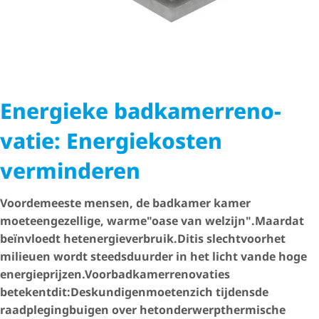
Energieke badka­mer­re­no­
vatie: Energiekosten
verminderen
Voor
de
meeste mensen, de badkamer kamer
moet
een
gezellige
, warme
"oase van welzijn".
Maar
dat
beïnvloedt het
ener­gie­ver­bruik.
Dit
is slecht
voor
het
milieu
en wordt steeds
duurder in het licht van
de hoge
energieprijzen.
Voor
badka­mer­re­no­va­ties
betekent
dit:
Deskundigen
moeten
zich tijdens
de
raadpleging
buigen over het
onderwerp
thermische