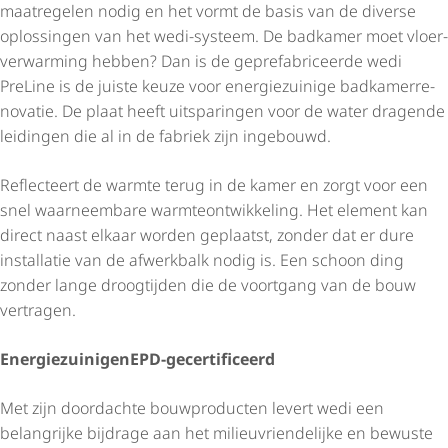
maat­re­gelen nodig en het vormt de basis van de diverse
oplossingen van het wedi-systeem. De badkamer moet vloer­
ver­war­ming hebben? Dan is de gepre­fa­bri­ceerde wedi
PreLine is de juiste keuze voor energiezuinige badka­mer­re­
no­vatie. De plaat heeft uitsparingen voor de water dragende
leidingen die al in de fabriek zijn ingebouwd.
Reflecteert de warmte terug in de kamer en zorgt voor een
snel waarneembare warm­te­ont­wik­ke­ling. Het element kan
direct naast elkaar worden geplaatst, zonder dat er dure
installatie van de afwerkbalk nodig is. Een schoon ding
zonder lange droogtijden die de voortgang van de bouw
vertragen.
Energiezuinig
en
EPD
-gecertificeerd
Met zijn doordachte bouwproducten levert wedi een
belangrijke bijdrage aan het mili­eu­vrien­de­lijke en bewuste