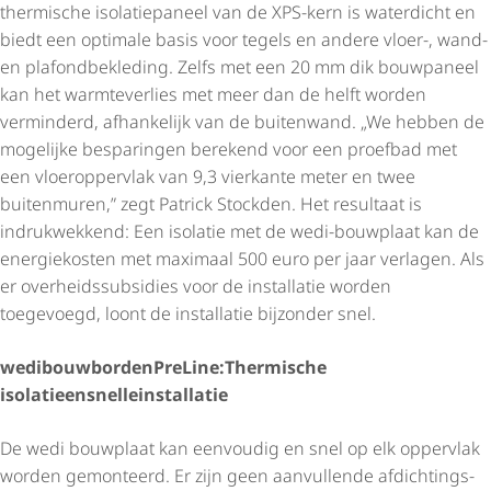
thermische isolatiepaneel van de XPS-kern is waterdicht en
biedt een optimale basis voor tegels en andere vloer-, wand-
en plafond­be­kle­ding. Zelfs met een 20 mm dik bouwpaneel
kan het warmteverlies met meer dan de helft worden
verminderd, afhankelijk van de buitenwand. „We hebben de
mogelijke besparingen berekend voor een proefbad met
een vloeroppervlak van 9,3 vierkante meter en twee
buitenmuren,” zegt Patrick Stockden. Het resultaat is
indrukwekkend: Een isolatie met de wedi-bouwplaat kan de
energiekosten met maximaal 500 euro per jaar verlagen. Als
er over­heids­sub­si­dies voor de installatie worden
toegevoegd, loont de installatie bijzonder snel.
wedi
bouwbord
en
PreLine:
Thermische
isolatie
en
snelle
installatie
De wedi bouwplaat kan eenvoudig en snel op elk oppervlak
worden gemonteerd. Er zijn geen aanvullende afdich­tings­