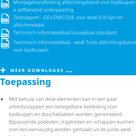
Monta­ge­hand­lei­ding afdich­tings­band voor badkuipen e ze
Monta­ge­hand­lei­ding afdich­tings­band voor badkuipen
e zelfklevend ontkoppeling
Testrapport - GEV EMICODE voor wedi 610 lijm en afdichtmid
Testrapport - GEV EMICODE voor wedi 610 lijm en
afdichtmiddel
Technisch informatieblad bouwplaat standard
Technisch informatieblad bouwplaat standard
Technisch informatieblad - wedi Tools afdich­tings­band voor
Technisch informatieblad - wedi Tools afdich­tings­band
voor badkuipen
MEER DOWNLOADS
Toepassing
Met behulp van deze elementen kan in een paar
arbeidsstappen een betegelbare bekleding voor
badkuipen en douchebakken worden gemonteerd.
Bijpassende podesten, traptreden en schappen kunnen
snel een eenvoudig worden gemaakt uit de juiste wedi