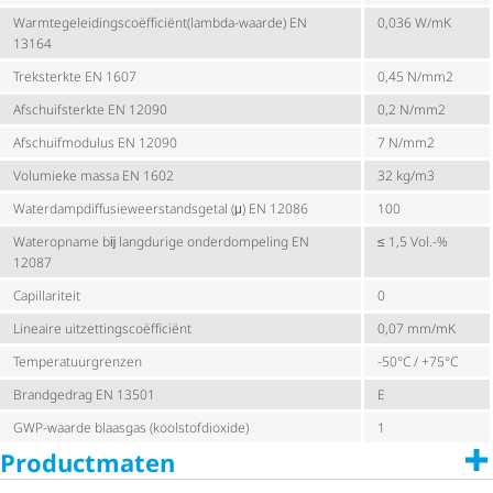
Warm­te­ge­lei­dings­co­ëf­fi­ciënt(lambda-waarde) EN
0,036 W/mK
13164
Treksterkte EN 1607
0,45 N/mm2
Afschuif­sterkte EN 12090
0,2 N/mm2
Afschuif­mo­dulus EN 12090
7 N/mm2
Volumieke massa EN 1602
32 kg/m3
Water­damp­dif­fu­sie­weer­stands­getal (μ) EN 12086
100
Wateropname bĳ langdurige onderdompeling EN
≤ 1,5 Vol.-%
12087
Capillariteit
0
Lineaire uitzet­tings­co­ëf­fi­ciënt
0,07 mm/mK
Tempe­ra­tuur­grenzen
-50°C / +75°C
Brandgedrag EN 13501
E
GWP-waarde blaasgas (kool­stof­di­oxide)
1
Productmaten