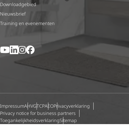
Downloadgebied
Nieuwsbrief
Training en evenementen
YouTube
LinkedIn
Instagram
Facebook
Impressum
AHV
GTCP
AEO
Priva­cy­ver­kla­ring
Privacy notice for business partners
Toegan­ke­lijk­heids­ver­kla­ring
Sitemap