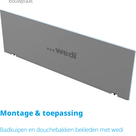
bouwplaat.
Montage & toepassing
Badkuipen en douchebakken bekleden met wedi