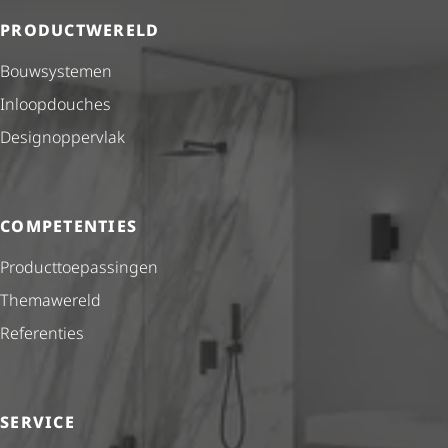
PRODUCTWERELD
Bouwsystemen
Inloopdouches
Desig­nop­per­vlak
COMPETENTIES
Product­toe­pas­singen
Themawereld
Referenties
SERVICE