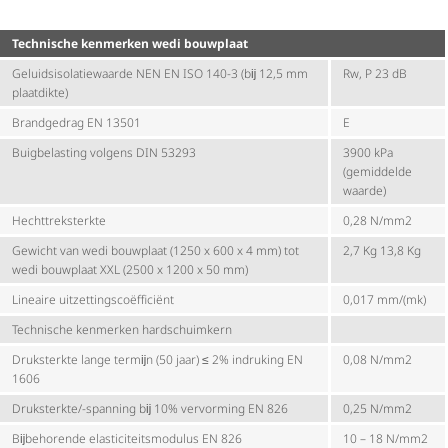
Technische kenmerken wedi bouwplaat
Geluids­iso­la­tie­waarde NEN EN ISO 140-3 (bĳ 12,5 mm
Rw, P 23 dB
plaatdikte)
Brandgedrag EN 13501
E
Buigbelasting volgens DIN 53293
3900 kPa
(gemiddelde
waarde)
Hecht­trek­sterkte
0,28 N/mm2
Gewicht van wedi bouwplaat (1250 x 600 x 4 mm) tot
2,7 Kg 13,8 Kg
wedi bouwplaat XXL (2500 x 1200 x 50 mm)
Lineaire uitzet­tings­co­ëf­fi­ciënt
0,017 mm/(mk)
Technische kenmerken hardschuimkern
Druksterkte lange termĳn (50 jaar) ≤ 2% indruking EN
0,08 N/mm2
1606
Druksterkte/-spanning bĳ 10% vervorming EN 826
0,25 N/mm2
Bĳbehorende elas­ti­ci­teits­mo­dulus EN 826
10 – 18 N/mm2