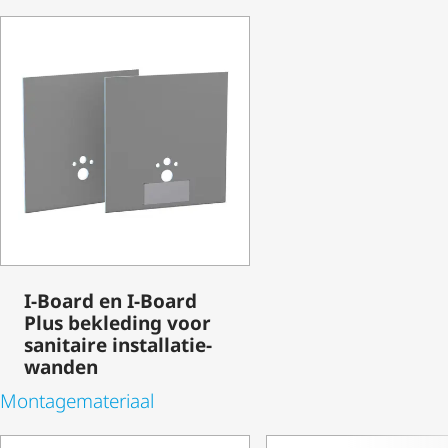
I-Board en I-Board
Plus bekleding voor
sanitaire instal­la­tie­
wanden
Monta­ge­ma­te­riaal