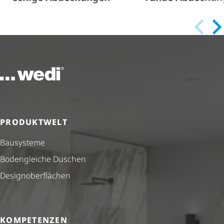
Zur Startseite
PRODUKTWELT
Bausysteme
Bodengleiche Duschen
Design­ober­flä­chen
KOMPETENZEN