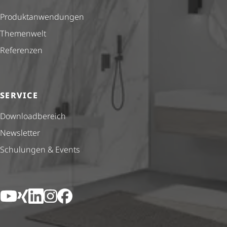
Produkt­anwendungen
Themenwelt
Referenzen
SERVICE
Down­load­be­reich
Newsletter
Schulungen & Events
YouTube
Xing
LinkedIn
Instagram
Facebook