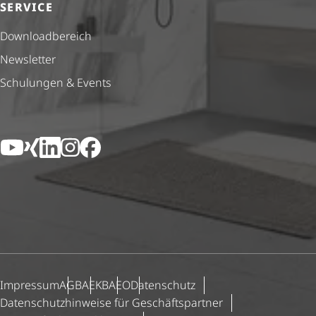
SERVICE
Down­load­be­reich
Newsletter
Schulungen & Events
YouTube
Xing
LinkedIn
Instagram
Facebook
Impressum
AGB
AEKB
AEO
Datenschutz
Daten­schutz­hin­weise für Geschäfts­partner