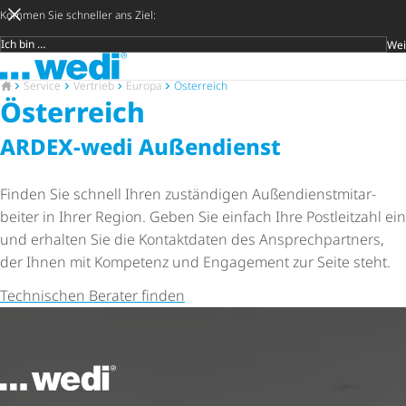
Kommen Sie schneller ans Ziel:
Wei
Zielgruppe
Zur Startseite
Später ent
Suche 
Zur Startseite
Service
Vertrieb
Europa
Österreich
Österreich
ARDEX-wedi Außendienst
Finden Sie schnell Ihren zuständigen Außen­dienst­mit­ar­
beiter in Ihrer Region. Geben Sie einfach Ihre Postleitzahl ein
und erhalten Sie die Kontaktdaten des Ansprech­part­ners,
der Ihnen mit Kompetenz und Engagement zur Seite steht.
Technischen Berater finden
Zur Startseite