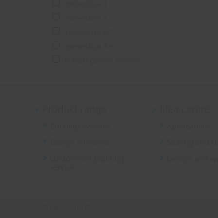
Ydelsesfase 4
Ydelsesfase 5
Ydelsesfase 6-7
Ydelsesfase 8-9
Erklæringer om ydeevne
Product range
Idea centre
Building systems
Applications
Design elements
Sealing and d
Customised building
Design and we
service
© wedi GmbH 2026