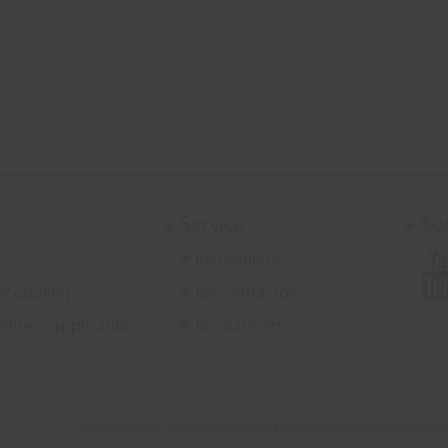
Service
So
for retailers
ecoupling
for contractors
llness applications
for planners
Published by
|
Terms & Conditions
|
General Purchasing Conditions