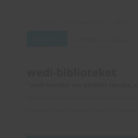
DK
Produkter
Monteringsanvisning
Service
Downloads
Homepage
Downloads
wedi-biblioteket
"wedi handler om perfekt service, s
Derfor tilbyder vi dig adgang til en række dokumenter me
hvis du har yderligere spørgsmål, skal du blot udfylde v