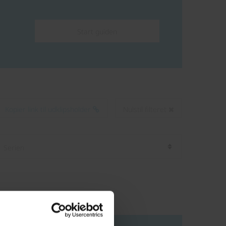
Start guiden
Kopier link til udklipsholder
Nulstil filteret