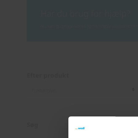
Har du brug for hjælp?
Nu kan du bruge vores komfortable assistent til h
Efter produkt
Søg