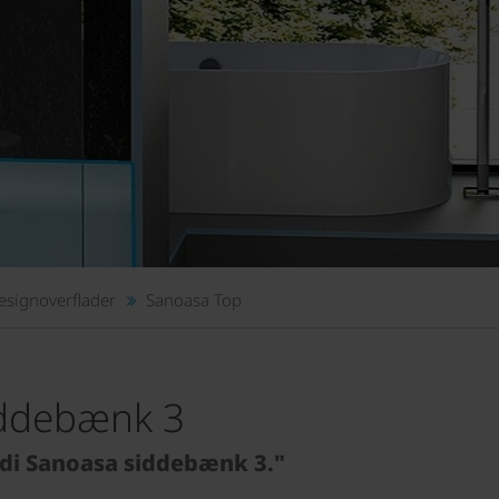
esignoverflader
Sanoasa Top
iddebænk 3
edi Sanoasa siddebænk 3."