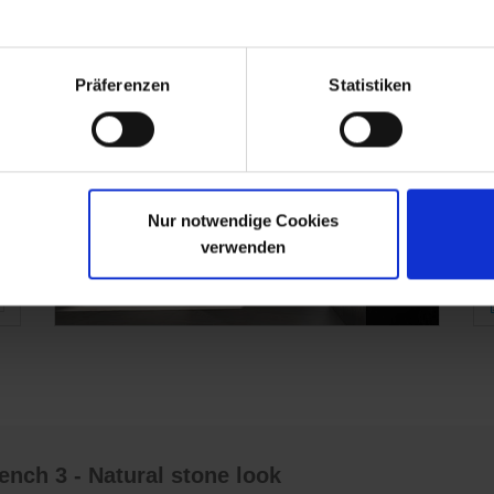
Indtryk fra wedi Sanoasa Top til siddebænk 3
Hu
Präferenzen
Statistiken
Nur notwendige Cookies
verwenden
ench 3 - Natural stone look