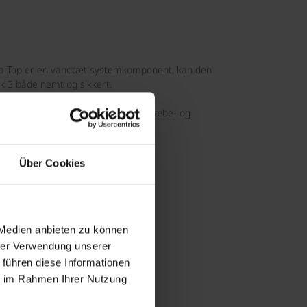
a Top er en vandtæt systemkomponent, kan den
 3 både nemt og sikkert.
asa siddebænken med wedi 610 klæbe- og
Über Cookies
ptik
 Medien anbieten zu können
hrer Verwendung unserer
 führen diese Informationen
ie im Rahmen Ihrer Nutzung