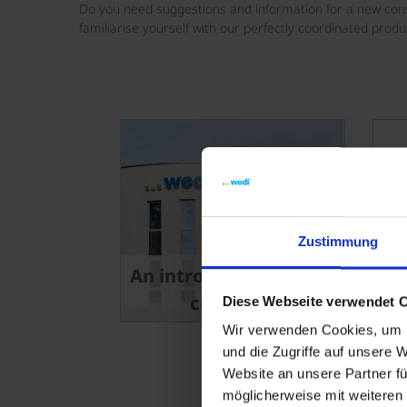
Do you need suggestions and information for a new cons
familiarise yourself with our perfectly coordinated produ
Zustimmung
An introduction to the
company
Diese Webseite verwendet 
Wir verwenden Cookies, um I
und die Zugriffe auf unsere 
Website an unsere Partner fü
möglicherweise mit weiteren