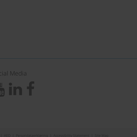
cial Media
|
AEO
|
Persondataerklæring
|
Accessibility Statement
|
Site Map