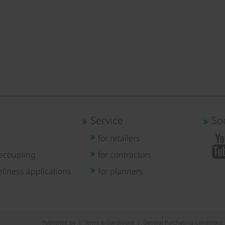
Service
So
for retailers
ecoupling
for contractors
llness applications
for planners
Published by
|
Terms & Conditions
|
General Purchasing Conditions