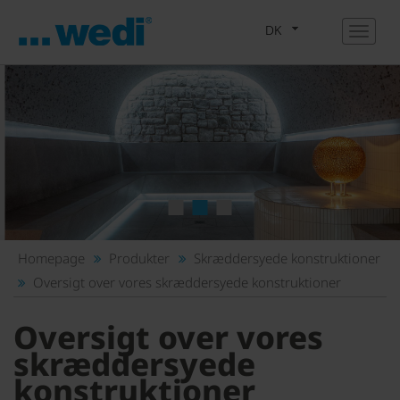
DK
1
2
3
Homepage
Produkter
Skræddersyede konstruktioner
Oversigt over vores skræddersyede konstruktioner
Oversigt over vores
skræddersyede
konstruktioner