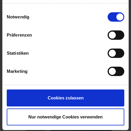
haben oder die sie im Rahmen Ihrer Nutzung der Dienste
gesammelt haben.
Einwilligungsauswahl
Impressum
Datenschutz
Notwendig
Präferenzen
Statistiken
Vores produktivitet
Marketing
Cookies zulassen
Nur notwendige Cookies verwenden