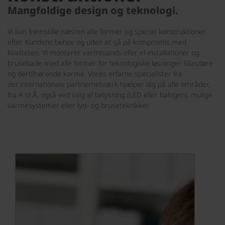
Mangfoldige design og teknologi.
Vi kan fremstille næsten alle former og speciel konstruktioner
efter Kundens behov og uden at gå på kompromis med
kvaliteten. Vi monterer varmtvands eller el-installationer og
brusebade med alle former for teknologiske løsninger. Glasdøre
og dertilhørende karme. Vores erfarne specialister fra
det internationale partnernetværk hjælper dig på alle områder,
fra A til Å, også ved valg af belysning (LED eller halogen), mulige
varmesystemer eller lyd- og bruseteknikker.