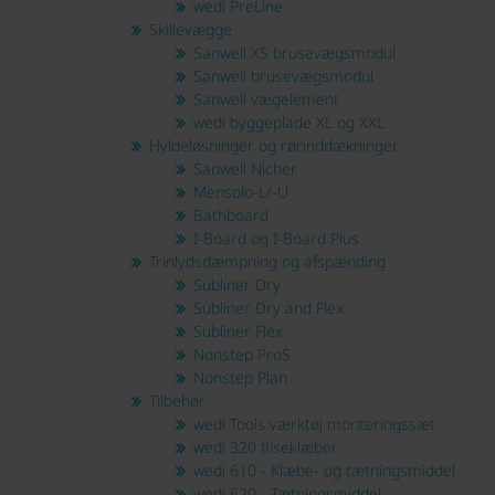
wedi PreLine
Skillevægge
Sanwell XS brusevægsmodul
Sanwell brusevægsmodul
Sanwell vægelement
wedi byggeplade XL og XXL
Hyldeløsninger og rørinddækninger
Sanwell Nicher
Mensolo-L/-U
Bathboard
I-Board og I-Board Plus
Trinlydsdæmpning og afspænding
Subliner Dry
Subliner Dry and Flex
Subliner Flex
Nonstep ProS
Nonstep Plan
Tilbehør
wedi Tools værktøj monteringssæt
wedi 320 fliseklæber
wedi 610 - Klæbe- og tætningsmiddel
wedi 620 - Tætningsmiddel