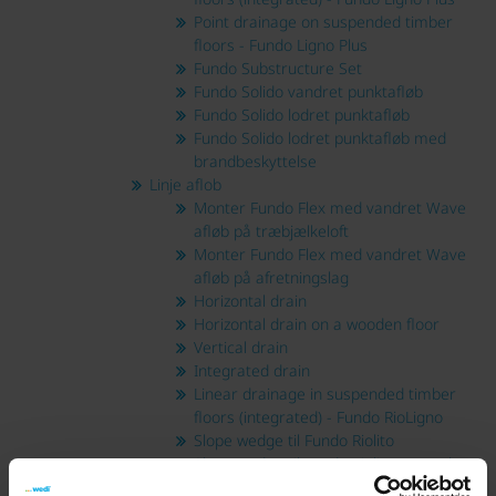
Point drainage on suspended timber
floors - Fundo Ligno Plus
Fundo Substructure Set
Fundo Solido vandret punktafløb
Fundo Solido lodret punktafløb
Fundo Solido lodret punktafløb med
brandbeskyttelse
Linje aflob
Monter Fundo Flex med vandret Wave
afløb på træbjælkeloft
Monter Fundo Flex med vandret Wave
afløb på afretningslag
Horizontal drain
Horizontal drain on a wooden floor
Vertical drain
Integrated drain
Linear drainage in suspended timber
floors (integrated) - Fundo RioLigno
Slope wedge til Fundo Riolito
Slope wedge til Fundo Riolito neo / Plano
Linea