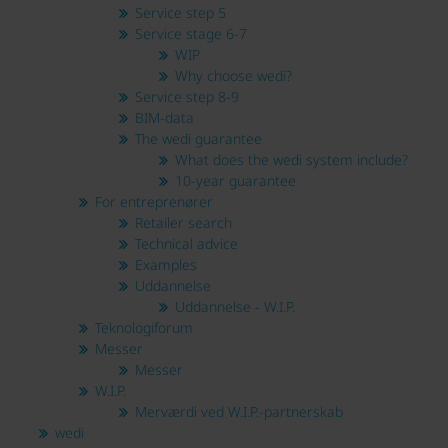
Service step 5
Service stage 6-7
WIP
Why choose wedi?
Service step 8-9
BIM-data
The wedi guarantee
What does the wedi system include?
10-year guarantee
For entreprenører
Retailer search
Technical advice
Examples
Uddannelse
Uddannelse - W.I.P.
Teknologiforum
Messer
Messer
W.I.P.
Merværdi ved W.I.P.-partnerskab
wedi