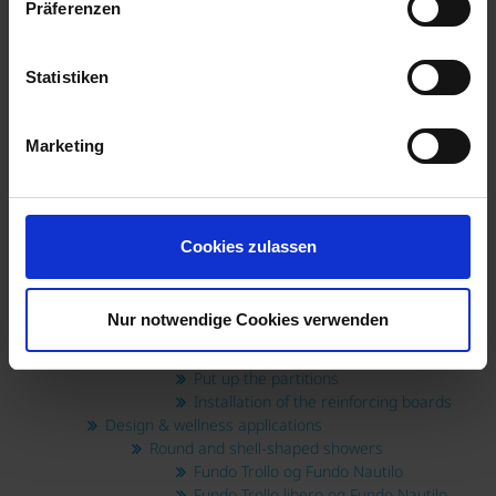
Sound decoupling on uneven surfaces
Präferenzen
Sealing
Sealing with the building board
Wetroom with high humidity
Statistiken
Sealing sheets
Sealing and tension decoupling
Processing
Marketing
Cladding
Pipe cladding
Bathtub cladding
WC dry wall installation
Cookies zulassen
Designing & Constructing
Put the shelves together
Individual forms and curves
Nur notwendige Cookies verwenden
Put bathroom furniture together
Put the steps and platform together
Put up the partitions
Installation of the reinforcing boards
Design & wellness applications
Round and shell-shaped showers
Fundo Trollo og Fundo Nautilo
Fundo Trollo libero og Fundo Nautilo