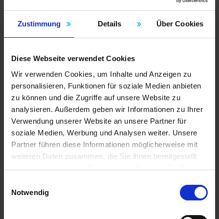
Attractive wall drain
Interior building board applications
Zustimmung
Details
Über Cookies
Vægmontering
Surfaces suitable for anchoring
Surfaces with low load capacity
Flush transitions to plasterboards
Diese Webseite verwendet Cookies
Uneven surfaces
Wir verwenden Cookies, um Inhalte und Anzeigen zu
Wood and metal stud frames
personalisieren, Funktionen für soziale Medien anbieten
Wetroom with high humidity
zu können und die Zugriffe auf unsere Website zu
Wall heating system
Gulvmontering
analysieren. Außerdem geben wir Informationen zu Ihrer
Mineral surfaces
Verwendung unserer Website an unsere Partner für
Wooden substrates
soziale Medien, Werbung und Analysen weiter. Unsere
Floor heating system
Partner führen diese Informationen möglicherweise mit
Loftmontering
weiteren Daten zusammen, die Sie ihnen bereitgestellt
Evening and suspending
haben oder die sie im Rahmen Ihrer Nutzung der Dienste
Ceilings with low load capacity
gesammelt haben.
Uneven ceilings
Einwilligungsauswahl
Forsegling og lyddæmpende
Impressum
Datenschutz
Notwendig
Tension decoupling
Sound decoupling