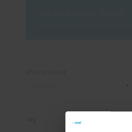
Har du brug for hjælp?
Nu kan du bruge vores komfortable assistent til h
Efter produkt
Søg