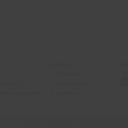
Service
So
for retailers
ecoupling
for contractors
llness applications
for planners
Published by
|
Terms & Conditions
|
General Purchasing Conditions