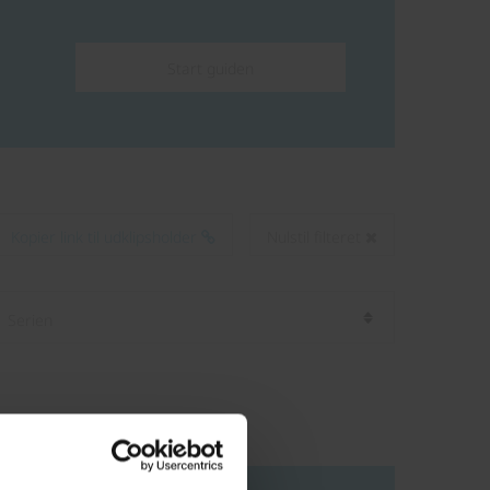
Start guiden
Kopier link til udklipsholder
Nulstil filteret