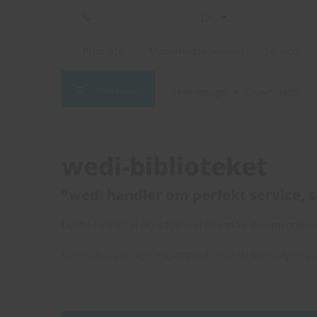
DK
Produkter
Monteringsanvisning
Service
Downloads
Homepage
Downloads
wedi-biblioteket
"wedi handler om perfekt service, s
Derfor tilbyder vi dig adgang til en række dokumenter me
hvis du har yderligere spørgsmål, skal du blot udfylde v