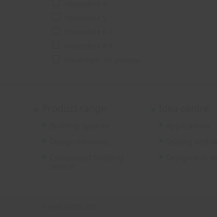
Ydelsesfase 4
Ydelsesfase 5
Ydelsesfase 6-7
Ydelsesfase 8-9
Erklæringer om ydeevne
Product range
Idea centre
Building systems
Applications
Design elements
Sealing and d
Customised building
Design and we
service
© wedi GmbH 2026