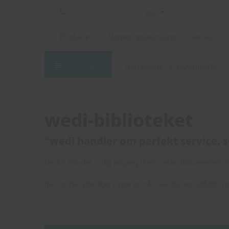
DK
Produkter
Monteringsanvisning
Service
Downloads
Homepage
Downloads
wedi-biblioteket
"wedi handler om perfekt service, s
Derfor tilbyder vi dig adgang til en række dokumenter me
hvis du har yderligere spørgsmål, skal du blot udfylde v