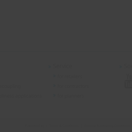
Service
So
for retailers
ecoupling
for contractors
llness applications
for planners
Published by
|
Terms & Conditions
|
General Purchasing Conditions