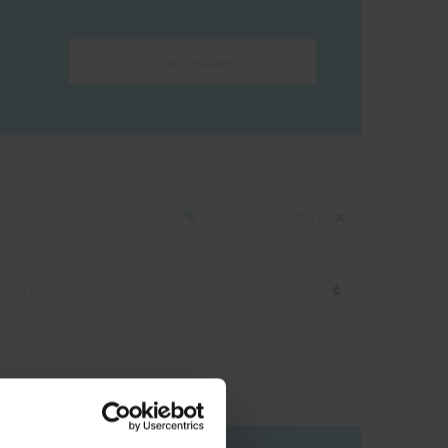
Start guiden
Kopier link til udklipsholder
Nulstil filteret