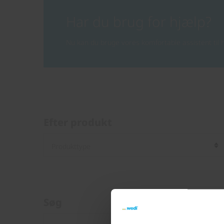
Har du brug for hjælp?
Nu kan du bruge vores komfortable assistent til h
Efter produkt
Søg