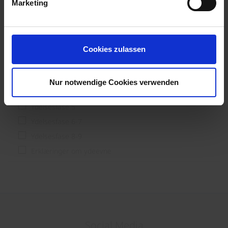
Processor
Marketing
Slutbruger og forstærker; byggere
Ydelsesfase
Cookies zulassen
Ydelsesfase 1-3
Nur notwendige Cookies verwenden
Ydelsesfase 4
Ydelsesfase 5
Ydelsesfase 6-7
Ydelsesfase 8-9
Erklæringer om ydeevne
Social Media