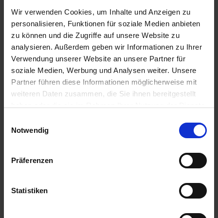
Videoer
Wir verwenden Cookies, um Inhalte und Anzeigen zu
Tekniske dataark
personalisieren, Funktionen für soziale Medien anbieten
Tekniske tegninger
zu können und die Zugriffe auf unsere Website zu
analysieren. Außerdem geben wir Informationen zu Ihrer
Verwendung unserer Website an unsere Partner für
Filformat
soziale Medien, Werbung und Analysen weiter. Unsere
Partner führen diese Informationen möglicherweise mit
pdf
weiteren Daten zusammen, die Sie ihnen bereitgestellt
haben oder die sie im Rahmen Ihrer Nutzung der Dienste
mp4
gesammelt haben.
dwg
Einwilligungsauswahl
Impressum
Datenschutz
Notwendig
dxf
Präferenzen
Målgruppe
Statistiken
Forhandler
Planlægger